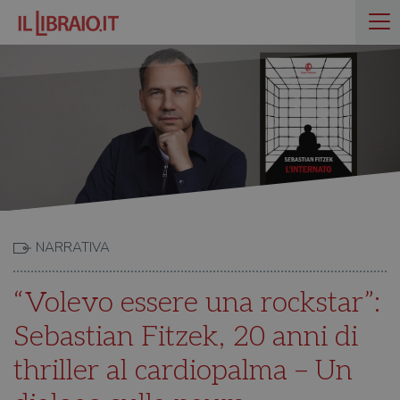
NARRATIVA
“Volevo essere una rockstar”:
Sebastian Fitzek, 20 anni di
thriller al cardiopalma – Un