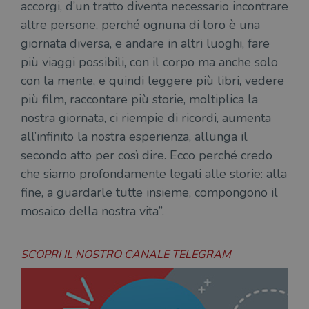
accorgi, d’un tratto diventa necessario incontrare
necessari.
altre persone, perché ognuna di loro è una
Fornitore
/
Nome
Scadenza
Desc
giornata diversa, e andare in altri luoghi, fare
Dominio
più viaggi possibili, con il corpo ma anche solo
wordpress_test_cookie
Sessione
Wor
Automattic
imp
Inc.
con la mente, e quindi leggere più libri, vedere
ques
.illibraio.it
quan
più film, raccontare più storie, moltiplica la
alla
login
nostra giornata, ci riempie di ricordi, aumenta
vien
util
all’infinito la nostra esperienza, allunga il
verif
bro
secondo atto per così dire. Ecco perché credo
è im
per 
che siamo profondamente legati alle storie: alla
o rif
cook
fine, a guardarle tutte insieme, compongono il
wordpress_sec_[hash]
.illibraio.it
Sessione
Usat
mosaico della nostra vita”.
gesti
sess
uten
sul s
SCOPRI IL NOSTRO CANALE TELEGRAM
wordpress_logged_in_[hash]
.illibraio.it
Sessione
Usat
gesti
sess
uten
sul s