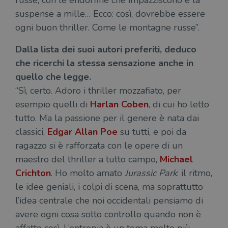
russe, con le endorfine che impazziscono e la
suspense a mille… Ecco: così, dovrebbe essere
ogni buon thriller. Come le montagne russe”.
Dalla lista dei suoi autori preferiti, deduco
che ricerchi la stessa sensazione anche in
quello che legge.
“Sì, certo. Adoro i thriller mozzafiato, per
esempio quelli di
Harlan Coben
, di cui ho letto
tutto. Ma la passione per il genere è nata dai
classici,
Edgar Allan Poe
su tutti, e poi da
ragazzo si è rafforzata con le opere di un
maestro del thriller a tutto campo,
Michael
Crichton
. Ho molto amato
Jurassic Park
: il ritmo,
le idee geniali, i colpi di scena, ma soprattutto
l’idea centrale che noi occidentali pensiamo di
avere ogni cosa sotto controllo quando non è