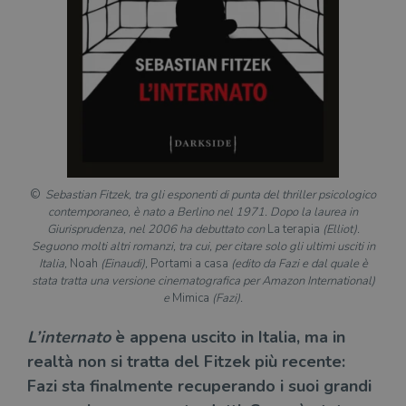
Sebastian Fitzek, tra gli esponenti di punta del thriller psicologico
contemporaneo, è nato a Berlino nel 1971. Dopo la laurea in
Giurisprudenza, nel 2006 ha debuttato con
La terapia
(Elliot).
Seguono molti altri romanzi, tra cui, per citare solo gli ultimi usciti in
Italia,
Noah
(Einaudi),
Portami a casa
(edito da Fazi e dal quale è
stata tratta una versione cinematografica per Amazon International)
e
Mimica
(Fazi).
L’internato
è appena uscito in Italia, ma in
realtà non si tratta del Fitzek più recente:
Fazi sta finalmente recuperando i suoi grandi