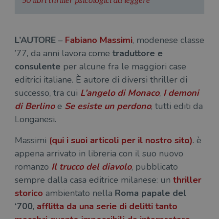
50 libri thriller psicologici da leggere
L’AUTORE
–
Fabiano Massimi
, modenese classe
’77, da anni lavora come
traduttore e
consulente
per alcune fra le maggiori case
editrici italiane. È autore di diversi thriller di
successo, tra cui
L’angelo di Monaco
,
I demoni
di Berlino
e
Se esiste un perdono
, tutti editi da
Longanesi.
Massimi
(qui i suoi articoli per il nostro sito)
. è
appena arrivato in libreria con il suo nuovo
romanzo
Il trucco del diavolo
, pubblicato
sempre dalla casa editrice milanese: un
thriller
storico
ambientato nella
Roma papale del
‘700
,
afflitta da
una serie di delitti tanto