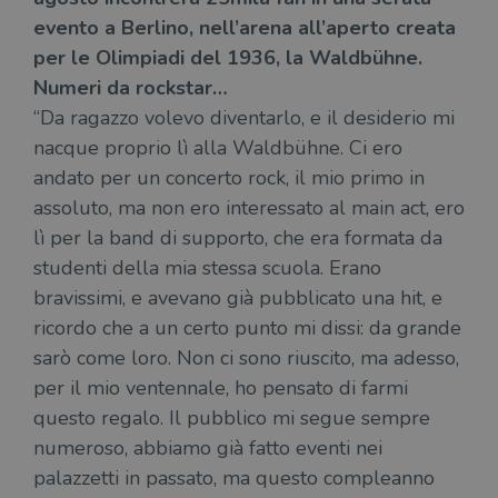
evento a Berlino, nell’arena all’aperto creata
per le Olimpiadi del 1936, la Waldbühne.
Fornitore
Numeri da rockstar…
Nome
/
Scadenza
Descrizione
Fornitore
Dominio
Fornitore
/
“Da ragazzo volevo diventarlo, e il desiderio mi
Nome
Scadenza
Des
Nome
/
Scadenza
Dominio
Descrizione
_ga_RXJCD2NFMF
.illibraio.it
1 anno 1
Questo cookie
Dominio
nacque proprio lì alla Waldbühne. Ci ero
mese
viene utilizzato
__Secure-ROLLOUT_TOKEN
.youtube.com
5 mesi 4
da Google
settimane
andato per un concerto rock, il mio primo in
UserProfile
.illibraio.it
1 anno
Identifica
Analytics per
l'utente che
mantenere lo
assoluto, ma non ero interessato al main act, ero
ttwid
.tiktok.com
11 mesi 4
Que
naviga sul
stato della
settimane
co
sito.
sessione.
lì per la band di supporto, che era formata da
ass
l'an
_fbp
2 mesi 4
Utilizzato
Meta
studenti della mia stessa scuola. Erano
_ga
1 anno 1
Questo nome
Google
dis
settimane
da
Platform
mese
di cookie è
LLC
dei
Facebook
Inc.
bravissimi, e avevano già pubblicato una hit, e
associato a
.illibraio.it
per
per fornire
.illibraio.it
Google
in 
una serie di
ricordo che a un certo punto mi dissi: da grande
Universal
int
prodotti
Analytics, che
ute
pubblicitari
sarò come loro. Non ci sono riuscito, ma adesso,
rappresenta un
par
come
aggiornamento
par
offerte in
per il mio ventennale, ho pensato di farmi
significativo del
cat
tempo reale
servizio di
gen
da
questo regalo. Il pubblico mi segue sempre
analisi più
sti
inserzionisti
comunemente
terzi.
numeroso, abbiamo già fatto eventi nei
usato da
YSC
Sessione
Que
Google LLC
Google. Questo
imp
.youtube.com
palazzetti in passato, ma questo compleanno
cookie viene
Yo
utilizzato per