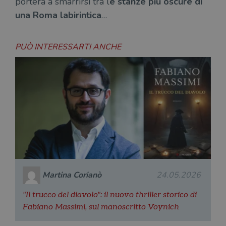
porterà a smarrirsi tra l
e stanze più oscure di
una Roma labirintica
…
PUÒ INTERESSARTI ANCHE
Martina Corianò
24.05.2026
"Il trucco del diavolo": il nuovo thriller storico di
Fabiano Massimi, sul manoscritto Voynich