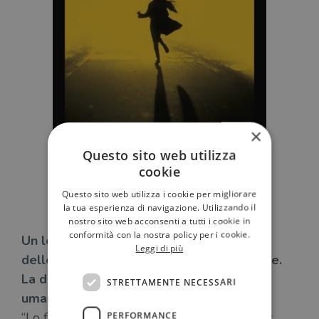
×
Questo sito web utilizza
cookie
Questo sito web utilizza i cookie per migliorare
la tua esperienza di navigazione. Utilizzando il
nostro sito web acconsenti a tutti i cookie in
conformità con la nostra policy per i cookie.
Un lettore forte, un amante del cinema e
Leggi di più
delle serie tv, e naturalmente un narratore.
La domanda canonica è: perché gli esseri
STRETTAMENTE NECESSARI
umani raccontano storie?
“Lo faccio per divertire, e per divertirmi. Per
PERFORMANCE