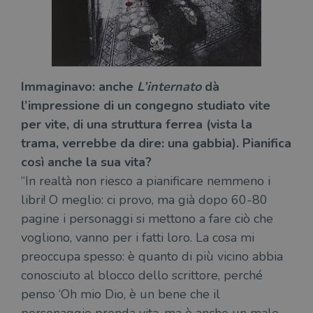
del
do
cor
Immaginavo: anche
L’internato
dà
l’impressione di un congegno studiato vite
per vite, di una struttura ferrea (vista la
trama, verrebbe da dire: una gabbia). Pianifica
così anche la sua vita?
“In realtà non riesco a pianificare nemmeno i
libri! O meglio: ci provo, ma già dopo 60-80
pagine i personaggi si mettono a fare ciò che
vogliono, vanno per i fatti loro. La cosa mi
preoccupa spesso: è quanto di più vicino abbia
conosciuto al blocco dello scrittore, perché
penso ‘Oh mio Dio, è un bene che il