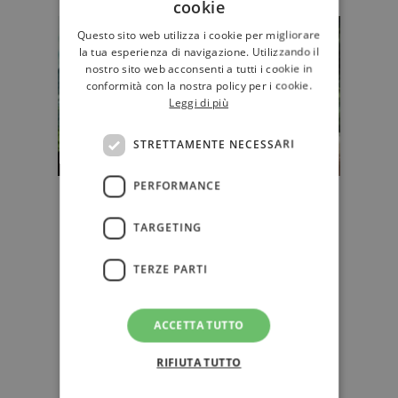
cookie
Questo sito web utilizza i cookie per migliorare
la tua esperienza di navigazione. Utilizzando il
nostro sito web acconsenti a tutti i cookie in
conformità con la nostra policy per i cookie.
Leggi di più
STRETTAMENTE NECESSARI
PERFORMANCE
Paolo Cognetti, dalla montagna al
ricovero per una grave
TARGETING
depressione
Lo scrittore Premio Strega è stato
TERZE PARTI
ricoverato a causa di una "grave
depressione sfociata in una sin…
ACCETTA TUTTO
EDITORIA
RIFIUTA TUTTO