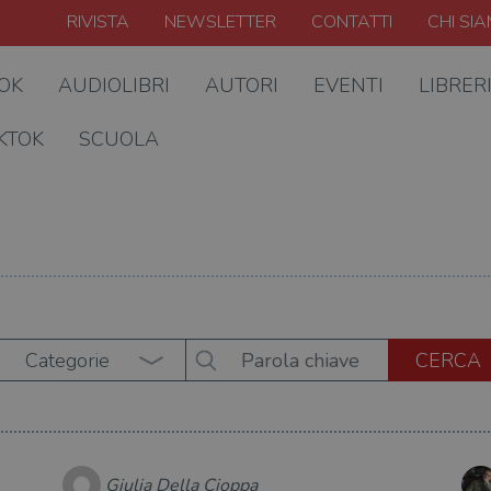
RIVISTA
NEWSLETTER
CONTATTI
CHI SI
OOK
AUDIOLIBRI
AUTORI
EVENTI
LIBRER
KTOK
SCUOLA
Categorie
Giulia Della Cioppa