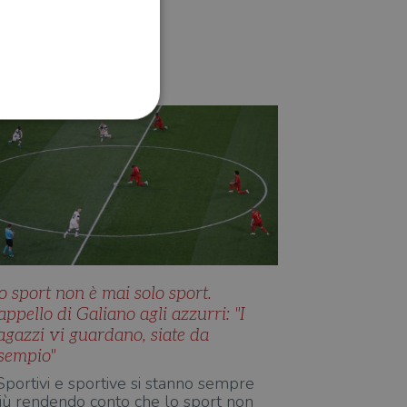
NARRATIVA
Enrico Galiano
ione dell'account. Il sito
 pagina di login. Il
 Web è impostato per
o sport non è mai solo sport.
'appello di Galiano agli azzurri: "I
sito
agazzi vi guardano, siate da
sito
sempio"
te per il dominio corrente.
Sportivi e sportive si stanno sempre
iù rendendo conto che lo sport non