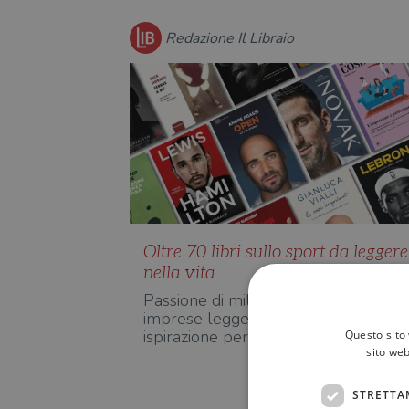
Redazione Il Libraio
Oltre 70 libri sullo sport da leggere
nella vita
Passione di milioni di tifosi, scenario d
imprese leggendarie, fonte di
ispirazione per scrittori e…
Questo sito 
sito web
STRETTA