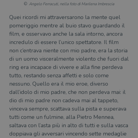
usato da
YSC
Sessione
Que
Google LLC
Angelo Ferracuti, nella foto di Marilena Imbrescia
Google. Questo
imp
.youtube.com
cookie viene
Yo
utilizzato per
ten
Quei ricordi mi attraversarono la mente quel
distinguere gli
del
utenti unici
pomeriggio mentre al buio stavo guardando il
vis
assegnando un
dei
numero
film, e osservavo anche la sala intorno, ancora
inc
generato
casualmente
incredulo di essere l’unico spettatore. Il film
VISITOR_INFO1_LIVE
5 mesi 4
Que
Google LLC
come
settimane
imp
.youtube.com
non c’entrava niente con mio padre, era la storia
identificativo
You
del client. È
ten
di un uomo visceralmente violento che fuori dal
incluso in ogni
del
richiesta di
del
ring era incapace di vivere e alla fine perdeva
pagina in un
vid
sito e utilizzato
Yo
tutto, restando senza affetti e solo come
per calcolare i
inc
dati di
sit
nessuno. Quello era il mio eroe, diverso
visitatori,
det
sessioni e
il 
dall’idolo di mio padre, che non perdeva mai: il
campagne per i
sit
report di analisi
uti
dio di mio padre non cadeva mai al tappeto,
dei siti. Per
nuo
impostazione
vec
vinceva sempre, scattava sulla pista e superava
predefinita,
del
scade dopo 2
di 
tutti come un fulmine, alla Pietro Mennea,
anni, sebbene
sia
saltava con l’asta più in alto di tutti e sulla vasca
VISITOR_PRIVACY_METADATA
5 mesi 4
Que
YouTube
personalizzabile
settimane
imp
.youtube.com
dai proprietari
doppiava gli avversari vincendo sette medaglie
You
di siti Web.
mem