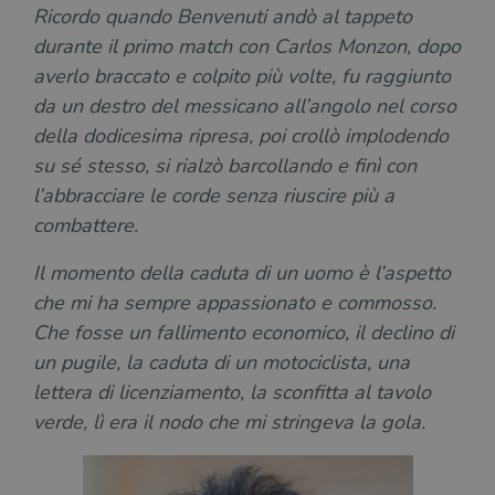
gesti
Ricordo quando Benvenuti andò al tappeto
sess
uten
durante il primo match con Carlos Monzon, dopo
sul s
averlo braccato e colpito più volte, fu raggiunto
CookieScriptConsent
1 mese
Memo
CookieScript
stat
.illibraio.it
da un destro del messicano all’angolo nel corso
cons
cook
della dodicesima ripresa, poi crollò implodendo
dell
il d
su sé stesso, si rialzò barcollando e finì con
corr
l’abbracciare le corde senza riuscire più a
msToken
.tiktok.com
1
Ques
settimana
vien
combattere.
3 giorni
util
scop
aute
Il momento della caduta di un uomo è l’aspetto
e si
assi
che mi ha sempre appassionato e commosso.
che 
Che fosse un fallimento economico, il declino di
rim
regis
un pugile, la caduta di un motociclista, una
i lor
sian
lettera di licenziamento, la sconfitta al tavolo
qua
nav
verde, lì era il nodo che mi stringeva la gola.
attra
sito
inte
con 
servi