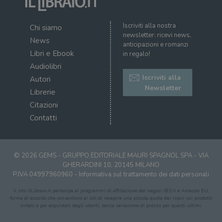
Iscriviti alla nostra
Chi siamo
newsletter: ricevi news,
News
anticipazioni e romanzi
Libri e Ebook
in regalo!
Audiolibri
Iscriviti alla
Autori
Newsletter
Librerie
Citazioni
Contatti
© 2026 GEMS - GRUPPO EDITORIALE MAURI SPAGNOL SPA - VIA
GHERARDINI 10, 20145 MILANO
P.IVA 04997960960 -
Informativa sul trattamento dei dati personali
Il sito ilLibraio.it partecipa ai programmi di affiliazione dei negozi IBS.it e Amazon EU,
forme di accordo che consentono ai siti di recepire una piccola quota dei ricavi sui prodotti
linkati e poi acquistati dagli utenti, senza variazione di prezzo per questi ultimi.