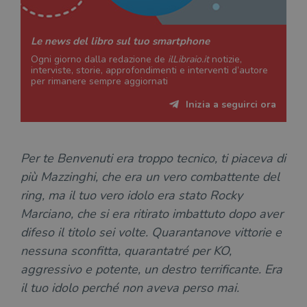
l'accesso dell'utente e la gestione dell'account. Il
sito web non può essere utilizzato
correttamente senza i cookie strettamente
Le news del libro sul tuo smartphone
necessari.
Ogni giorno dalla redazione de
ilLibraio.it
notizie,
Fornitore
/
interviste, storie, approfondimenti e interventi d’autore
Nome
Scadenza
Desc
Dominio
per rimanere sempre aggiornati
wordpress_test_cookie
Sessione
Wor
Automattic
Inizia a seguirci ora
imp
Inc.
ques
.illibraio.it
quan
alla
login
vien
Per te Benvenuti era troppo tecnico, ti piaceva di
util
verif
più Mazzinghi, che era un vero combattente del
bro
è im
ring, ma il tuo vero idolo era sta
to Rocky
per 
o rif
Marciano, che si era ritirato imbattuto dopo aver
cook
difeso il titolo sei volte. Quarantanove vittorie e
wordpress_sec_[hash]
.illibraio.it
Sessione
Usat
nessuna sconfitta, quarantatré per
KO
,
gesti
sess
aggressivo e potente, un destro terrificante. Era
uten
sul s
il tuo idolo perché non aveva perso mai.
wordpress_logged_in_[hash]
.illibraio.it
Sessione
Usat