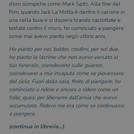
d’oro olimpiche come Mark Spitz. Alla fine del
sta
con
film, quando Jack La Motta è dentro il carcere in
coo
del
una cella buia e si dispera tirando cazzottate e
do
cor
testate contro il muro, ho cominciato a piangere
come mai avevo pianto negli ultimi anni.
Ho pianto per noi, babbo, credimi, per noi due,
ho pianto le lacrime che non avevo versato al
tuo funerale, scendevano sulle guance,
scendevano a mia insaputa come se piovessero
dal cielo. Fuori dalla sala, finito di piangere, ho
cominciato a ridere e ancora a ridere come un
folle, quasi per liberarmi dall’ansia che avevo
accumulato. Ridevo ma era come se continuassi
a piangere.
(continua in libreria…)