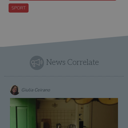
SPORT
News Correlate
Giulia Ceirano