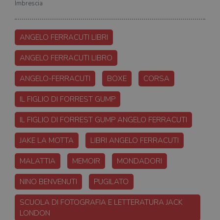
Imbrescia
ANGELO FERRACUTI LIBRI
ANGELO FERRACUTI LIBRO
ANGELO-FERRACUTI
BOXE
CORSA
IL FIGLIO DI FORREST GUMP
IL FIGLIO DI FORREST GUMP ANGELO FERRACUTI
JAKE LA MOTTA
LIBRI ANGELO FERRACUTI
MALATTIA
MEMOIR
MONDADORI
NINO BENVENUTI
PUGILATO
SCUOLA DI FOTOGRAFIA E LETTERATURA JACK
LONDON