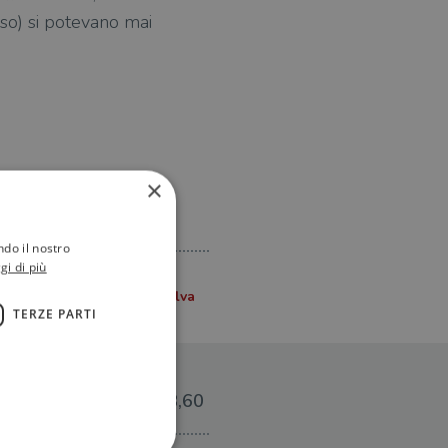
sso) si potevano mai
×
ndo il nostro
gi di più
TERZE PARTI
€18,60