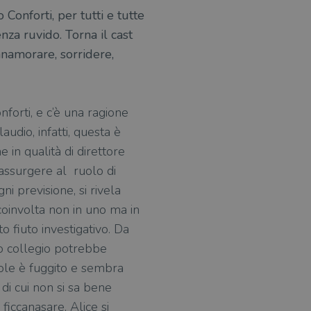
Conforti, per tutti e tutte
nza ruvido. Torna il cast
innamorare, sorridere,
forti, e c’è una ragione
audio, infatti, questa è
 in qualità di direttore
assurgere al ruolo di
i previsione, si rivela
coin­vol­ta non in uno ma in
 fiuto investigativo. Da
oso collegio potrebbe
vole è fuggito e sembra
di cui non si sa bene
ficcanasare, Alice si