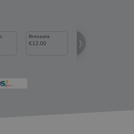
o
Brossura
ebook
€12.00
€9.99