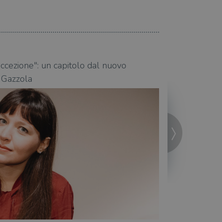
20.10.2021
ccezione": un capitolo dal nuovo
"La ragazza del 
 Gazzola
dieci anni dopo,