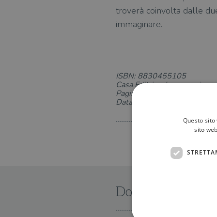
troverà coinvolta dalle du
immaginare.
ISBN: 8830455105
Casa Editrice: Longanesi
Pagine: 304
Data di uscita: 12-10-2021
Questo sito 
sito web
STRETTA
Dove trovarlo