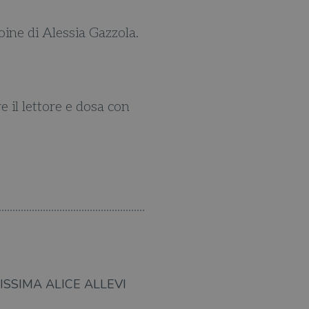
oine di Alessia Gazzola.
Il merito della Gazzola 
mostrare la pro
 il lettore e dosa con
C'è sempre qualcosa di alle
nel loro muoversi con na
Christi
SSIMA ALICE ALLEVI