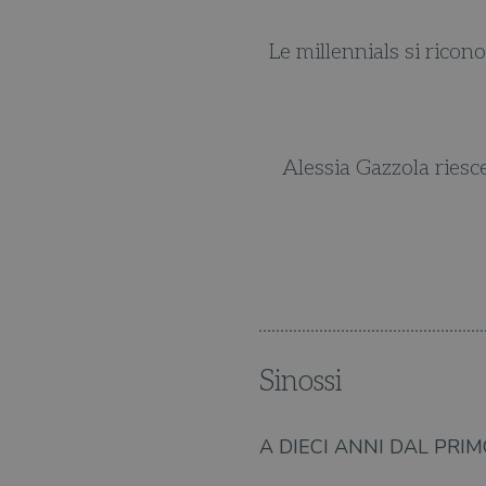
nna che non ha problemi a
Le millennials si ricon
er quella che è.
ei libri di Alessia Gazzola,
Alessia Gazzola riesc
o di Jane Austen e Agatha
artlett.
Sinossi
A DIECI ANNI DAL PRI