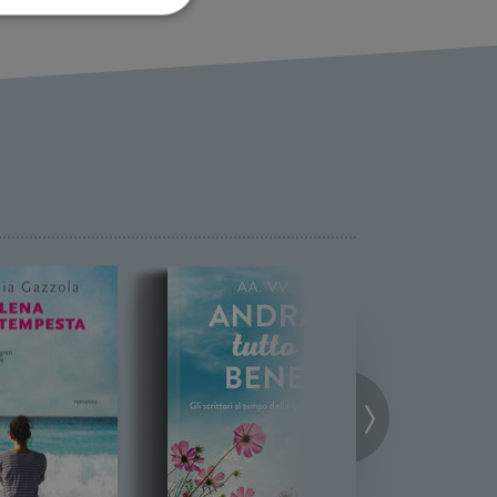
ione dell'account. Il sito
 pagina di login. Il
 Web è impostato per
sito
sito
te per il dominio corrente.
azione e sicurezza,
i loro dati siano protetti
no con i suoi servizi.