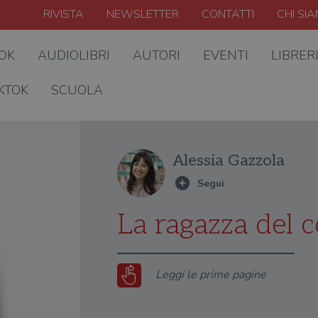
RIVISTA
NEWSLETTER
CONTATTI
CHI SI
OOK
AUDIOLIBRI
AUTORI
EVENTI
LIBRER
KTOK
SCUOLA
Alessia Gazzola
La ragazza del c
Leggi le prime pagine