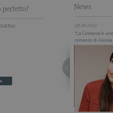
News
o perfetto?
28.08.2022
OVERAI
o" di Alessia Gazzola: Alice Allevi,
"La Costanza è un’e
matura
romanzo di Alessia
a