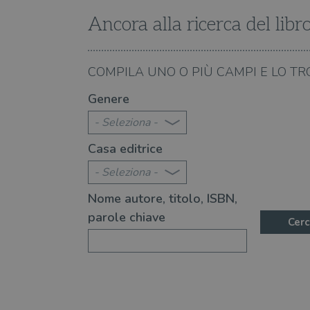
Ancora alla ricerca del libr
20.10.2021
COMPILA UNO O PIÙ CAMPI E LO TR
e": un capitolo dal nuovo
"La ragazza del collegi
Genere
la
dieci anni dopo, è più 
- Seleziona -
Casa editrice
- Seleziona -
Nome autore, titolo, ISBN,
parole chiave
Cerc