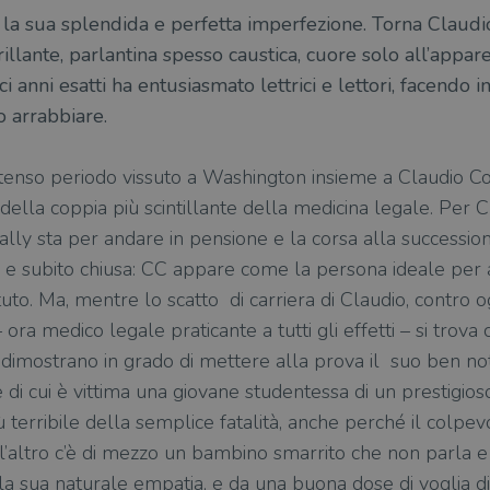
a la sua splendida e perfetta imperfezione. Torna Claudio 
llante, parlantina spesso caustica, cuore solo all’appare
i anni esatti ha entusiasmato lettrici e lettori, facendo 
o arrabbiare.
tenso periodo vissuto a Washington insieme a Claudio Con
 della coppia più scintillante della medicina legale. Per Cl
Wally sta per andare in pensione e la corsa alla successione
a e subito chiusa: CC appare come la persona ideale per 
to. Ma, mentre lo scatto di carriera di Claudio, contro ogn
 – ora medico legale praticante a tutti gli effetti – si trova 
 dimostrano in grado di mettere alla prova il suo ben noto
le di cui è vittima una giovane studentessa di un prestigi
 terribile della semplice fatalità, anche perché il colpe
ll’altro c’è di mezzo un bambino smarrito che non parla e 
a sua naturale empatia, e da una buona dose di voglia di 