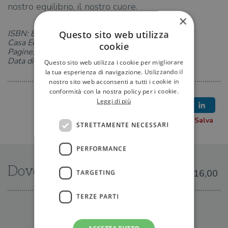
nostro equilibrio, il nostro cuore.
×
ISBN: 8868332779
Questo sito web utilizza
Casa Editrice: Ponte alle Grazie
cookie
Pagine: 288
Data di uscita: 07-05-2015
Questo sito web utilizza i cookie per migliorare
la tua esperienza di navigazione. Utilizzando il
nostro sito web acconsenti a tutti i cookie in
conformità con la nostra policy per i cookie.
Leggi di più
STRETTAMENTE NECESSARI
PERFORMANCE
Dove trovarlo
€16,00
TARGETING
TERZE PARTI
IN LIBRERIA