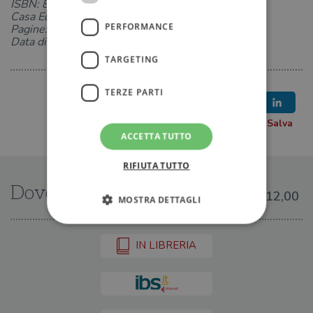
ISBN: 8850271883
Casa Editrice: TEA
PERFORMANCE
Pagine: 192
Data di uscita: 14-03-2025
TARGETING
TERZE PARTI
ACCETTA TUTTO
RIFIUTA TUTTO
Dove trovarlo
€12,00
MOSTRA DETTAGLI
IN LIBRERIA
Strettamente necessari
Performance
Targeting
Terze parti
I cookie strettamente necessari consentono le
funzionalità principali del sito web come