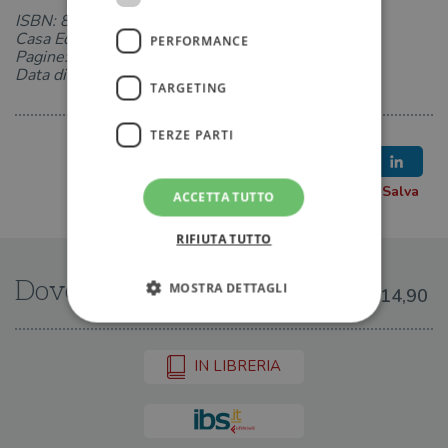
ISBN: 8833929973
Casa Editrice: Bollati Boringhieri
PERFORMANCE
Pagine: 159
Data di uscita: 07-06-2018
TARGETING
TERZE PARTI
ACCETTA TUTTO
RIFIUTA TUTTO
Dove trovarlo
MOSTRA DETTAGLI
€14,90
Strettamente necessari
Performance
IN LIBRERIA
Targeting
Terze parti
I cookie strettamente necessari consentono le
funzionalità principali del sito web come