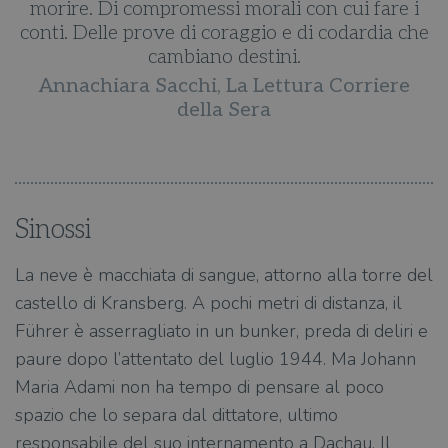
i
morire. Di compromessi morali con cui fare i
he
conti. Delle prove di coraggio e di codardia che
c
cambiano destini.
Annachiara Sacchi, La Lettura Corriere
della Sera
Sinossi
La neve è macchiata di sangue, attorno alla torre del
castello di Kransberg. A pochi metri di distanza, il
Führer è asserragliato in un bunker, preda di deliri e
paure dopo l’attentato del luglio 1944. Ma Johann
Maria Adami non ha tempo di pensare al poco
spazio che lo separa dal dittatore, ultimo
responsabile del suo internamento a Dachau. Il