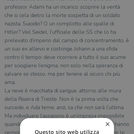
professor Adami ha un incarico: scoprire la verità
che si cela dietro la morte sospetta di un soldato
nazista. Suicidio? O un complotto alle spalle di
Hitler? Veil Seidel, l’ufficiale delle SS che lo ha
prelevato d’imperio dal campo di concentramento, è
un suo ex allievo e costringe Johann a una sfida
contro il tempo: deve ricorrere a tutto il suo acume
per sciogliere l’enigma, non solo nella speranza di
salvare se stesso, ma per tenere al sicuro chi più
ama.
La neve è macchiata di sangue, attorno alle mura
della Risiera di Trieste. Non è la prima volta che
succede, e Ada teme, anzi, sa che non sarà l’ultima.
Ma individuare l’assassino è un’impresa impossibile
×
quando la città stessa è invasa di assassini, che hanno
Questo sito web utilizza
riempito l’aria di cenere e di terrore. Nel seguire le