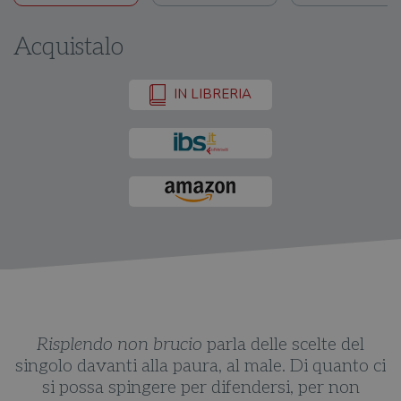
Acquistalo
IN LIBRERIA
Risplendo non brucio
parla delle scelte del
ci
singolo davanti alla paura, al male. Di quanto ci
s
si possa spingere per difendersi, per non