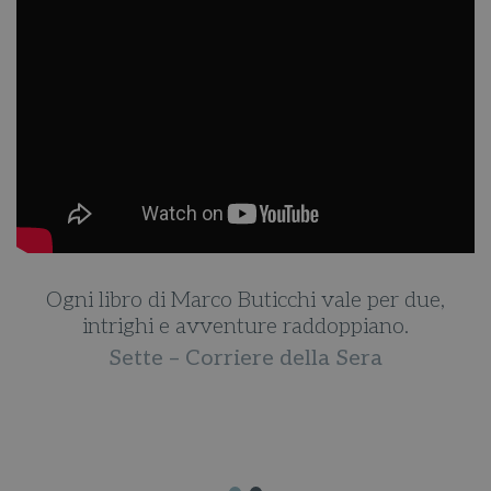
Ogni libro di Marco Buticchi vale per due,
intrighi e avventure raddoppiano.
Sette – Corriere della Sera