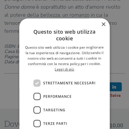
Donne donne
è soprattutto un atto d'amore rivolto
al potere della bellezza, un romanzo in cui la
×
tensione erotica diventa ossessione per l'universo
femminile.
Questo sito web utilizza
cookie
ISBN: 8850225431
Questo sito web utilizza i cookie per migliorare
Casa Editrice: TEA
la tua esperienza di navigazione. Utilizzando il
Pagine: 304
nostro sito web acconsenti a tutti i cookie in
Data di uscita: 26-01-2012
conformità con la nostra policy per i cookie.
Leggi di più
STRETTAMENTE NECESSARI
PERFORMANCE
TARGETING
Dove trovarlo
TERZE PARTI
€10,00