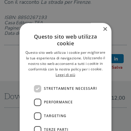
Con il racconto
La strada per Firenze
.
ISBN: 8850267193
Casa Editrice: TEA
×
Pagine: 272
Data di uscita: 06-10-2023
Questo sito web utilizza
cookie
Questo sito web utilizza i cookie per migliorare
la tua esperienza di navigazione. Utilizzando il
nostro sito web acconsenti a tutti i cookie in
conformità con la nostra policy per i cookie.
Leggi di più
STRETTAMENTE NECESSARI
Dove trovarlo
€12,00
PERFORMANCE
TARGETING
IN LIBRERIA
TERZE PARTI