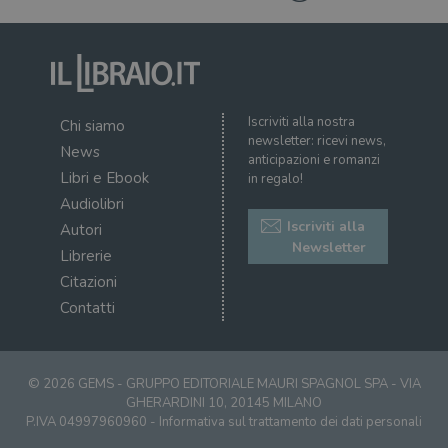
settimane
imp
.youtube.com
dai proprietari
You
di siti Web.
mem
sta
con
coo
del
do
cor
Iscriviti alla nostra
Chi siamo
newsletter: ricevi news,
News
anticipazioni e romanzi
Libri e Ebook
in regalo!
Audiolibri
Iscriviti alla
Autori
Newsletter
Librerie
Citazioni
Contatti
© 2026 GEMS - GRUPPO EDITORIALE MAURI SPAGNOL SPA - VIA
GHERARDINI 10, 20145 MILANO
P.IVA 04997960960 -
Informativa sul trattamento dei dati personali