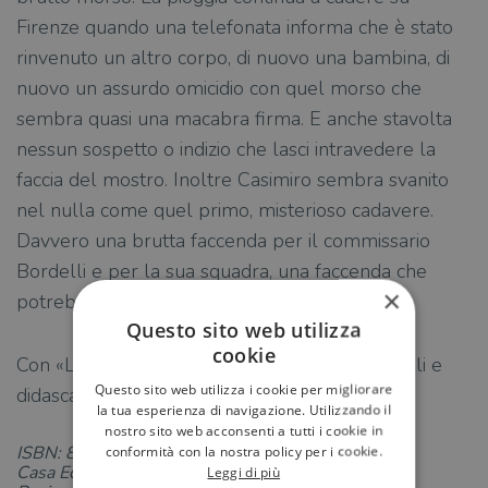
Firenze quando una telefonata informa che è stato
rinvenuto un altro corpo, di nuovo una bambina, di
nuovo un assurdo omicidio con quel morso che
sembra quasi una macabra firma. E anche stavolta
nessun sospetto o indizio che lasci intravedere la
faccia del mostro. Inoltre Casimiro sembra svanito
nel nulla come quel primo, misterioso cadavere.
Davvero una brutta faccenda per il commissario
Bordelli e per la sua squadra, una faccenda che
×
potrebbe diventare un incubo senza fine…
Questo sito web utilizza
cookie
Con «Le strade di Bordelli»: foto di Yari Marcelli e
Questo sito web utilizza i cookie per migliorare
didascalie dell'autore
la tua esperienza di navigazione. Utilizzando il
nostro sito web acconsenti a tutti i cookie in
ISBN: 8850267177
conformità con la nostra policy per i cookie.
Casa Editrice: TEA
Leggi di più