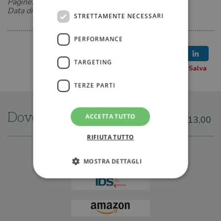
Pagine: 272
Data di uscita: 06-10-2023
STRETTAMENTE NECESSARI
PERFORMANCE
TARGETING
TERZE PARTI
Dove trovarlo
ACCETTA TUTTO
€13,00
RIFIUTA TUTTO
IN LIBRERIA
MOSTRA DETTAGLI
Strettamente necessari
Performance
Targeting
Terze parti