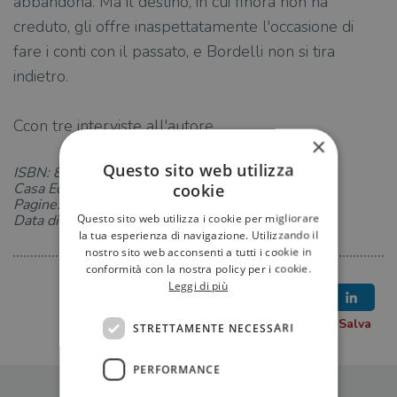
abbandona. Ma il destino, in cui finora non ha
creduto, gli offre inaspettatamente l'occasione di
fare i conti con il passato, e Bordelli non si tira
indietro.
Ccon tre interviste all'autore
×
Questo sito web utilizza
ISBN: 8850268076
Casa Editrice: TEA
cookie
Pagine: 384
Questo sito web utilizza i cookie per migliorare
Data di uscita: 09-02-2024
la tua esperienza di navigazione. Utilizzando il
nostro sito web acconsenti a tutti i cookie in
conformità con la nostra policy per i cookie.
Leggi di più
STRETTAMENTE NECESSARI
PERFORMANCE