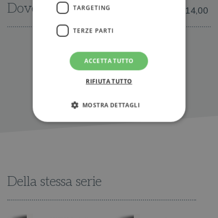
Dove trovarlo
TARGETING
€14,00
TERZE PARTI
IN LIBRERIA
ACCETTA TUTTO
RIFIUTA TUTTO
MOSTRA DETTAGLI
Strettamente necessari
Performance
Targeting
Terze parti
I cookie strettamente necessari consentono le
Della stessa serie
funzionalità principali del sito web come
l'accesso dell'utente e la gestione dell'account. Il
sito web non può essere utilizzato
correttamente senza i cookie strettamente
necessari.