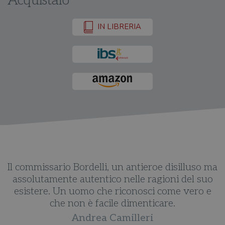
Acquistalo
IN LIBRERIA
o
Il commissario Bordelli, un antieroe disilluso ma
C
assolutamente autentico nelle ragioni del suo
a
esistere. Un uomo che riconosci come vero e
a
che non è facile dimenticare.
e
u
Andrea Camilleri