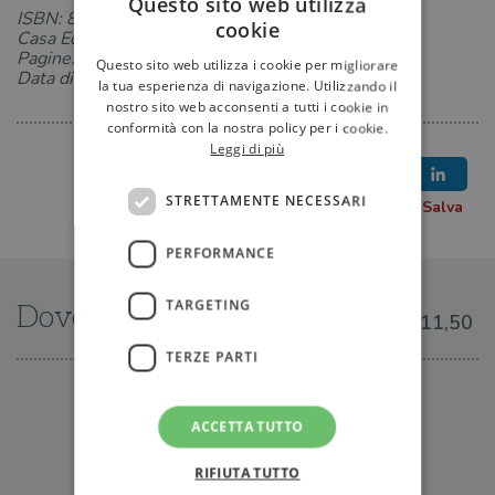
Questo sito web utilizza
ISBN: 8811694329
cookie
Casa Editrice: Garzanti
Pagine: 393
Questo sito web utilizza i cookie per migliorare
Data di uscita: 21-07-2011
la tua esperienza di navigazione. Utilizzando il
nostro sito web acconsenti a tutti i cookie in
conformità con la nostra policy per i cookie.
Leggi di più
STRETTAMENTE NECESSARI
PERFORMANCE
TARGETING
Dove trovarlo
€11,50
TERZE PARTI
IN LIBRERIA
ACCETTA TUTTO
RIFIUTA TUTTO