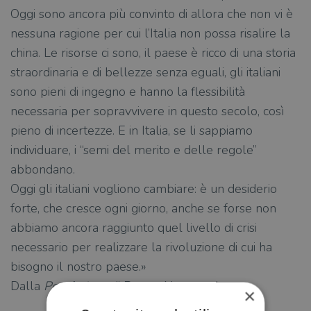
Oggi sono ancora più convinto di allora che non vi è
nessuna ragione per cui l’Italia non possa risalire la
china. Le risorse ci sono, il paese è ricco di una storia
straordinaria e di bellezze senza eguali, gli italiani
sono pieni di ingegno e hanno la flessibilità
necessaria per sopravvivere in questo secolo, così
pieno di incertezze. E in Italia, se li sappiamo
individuare, i “semi del merito e delle regole”
abbondano.
Oggi gli italiani vogliono cambiare: è un desiderio
forte, che cresce ogni giorno, anche se forse non
abbiamo ancora raggiunto quel livello di crisi
necessario per realizzare la rivoluzione di cui ha
bisogno il nostro paese.»
Dalla
Postfazione
di Roger Abravanel
×