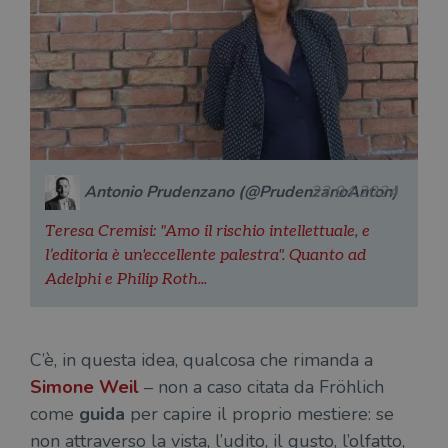
Antonio Prudenzano (@PrudenzanoAnton)
23.04.2024
Teresa Cremisi: "Amo il rischio intellettuale, e
l’editoria è un'eccellente palestra". Quanto ad
Adelphi e Philip Roth...
C’è, in questa idea, qualcosa che rimanda a
Simone Weil
– non a caso citata da Fröhlich
come
guida
per capire il proprio mestiere: se
non attraverso la vista, l’udito, il gusto, l’olfatto,