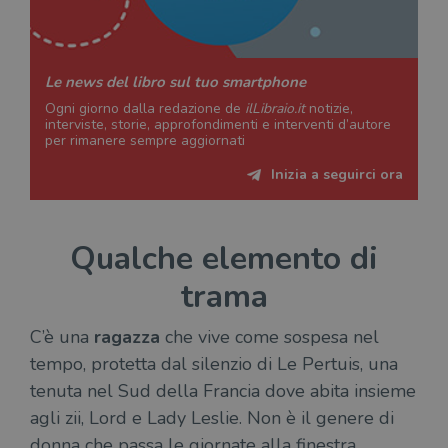
Le news del libro sul tuo smartphone
Ogni giorno dalla redazione de
ilLibraio.it
notizie,
interviste, storie, approfondimenti e interventi d’autore
per rimanere sempre aggiornati
Inizia a seguirci ora
Qualche elemento di
trama
C’è una
ragazza
che vive come sospesa nel
tempo, protetta dal silenzio di Le Pertuis, una
tenuta nel Sud della Francia dove abita insieme
agli zii, Lord e Lady Leslie. Non è il genere di
donna che passa le giornate alla finestra