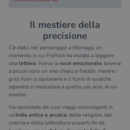
CookieScriptConsent
1 mese
Memo
CookieScript
stat
.illibraio.it
cons
cook
Il mestiere della
dell
il d
corr
precisione
msToken
.tiktok.com
1
Ques
settimana
vien
C’è stato, nel pomeriggio a Mornaga, un
3 giorni
util
scop
momento in cui Fröhlich ha iniziato a leggere
aute
e si
una
lettera
. Aveva la
voce emozionata
, beveva
assi
che 
a piccoli sorsi un vino chiaro e freddo, mentre i
rim
regis
grilli fuori si sgolavano e il fumo di qualche
i lor
sian
sigaretta si mescolava a quello, più acre, di un
qua
nav
incenso.
attra
sito
inte
Ha raccontato dei suoi viaggi sconvolgenti in
con 
servi
un’
India antica e arcaica
, delle religioni, del
cinema e della letteratura scoperti fin da