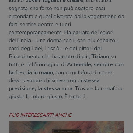
ideale
dove rifugiarsi e creare
, una stanza
sognata, che forse non può esistere, così
circondata e quasi divorata dalla vegetazione da
farti sentire dentro e fuori
contemporaneamente. Ha parlato dei colori
dell’India – una donna con il sari blu cobalto, i
carri degli dei, i risciò – e dei pittori del
Rinascimento che ha amato di più,
Tiziano
su
tutti, e dell’immagine di
Artemide, sempre con
la freccia in mano
, come metafora di come
deve lavorare chi scrive: con la
stessa
precisione, la stessa mira
. Trovare la metafora
giusta. Il colore giusto. È tutto lì.
PUÒ INTERESSARTI ANCHE