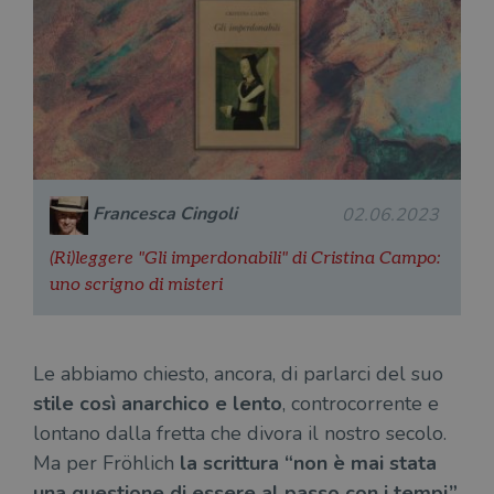
Francesca Cingoli
02.06.2023
(Ri)leggere "Gli imperdonabili" di Cristina Campo:
uno scrigno di misteri
Le abbiamo chiesto, ancora, di parlarci del suo
stile così anarchico e lento
, controcorrente e
lontano dalla fretta che divora il nostro secolo.
Ma per Fröhlich
la scrittura “non è mai stata
una questione di essere al passo con i tempi”
.