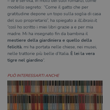
– le è servita, in molti dei suoi romanzi, come
del
do
modello segreto: “Come il gatto che per
cor
gratitudine depone un topo sulla soglia di casa
del suo proprietario”, ha spiegato a
ilLibraio.it
,
“così ho scritto i miei libri grazie a e per mia
madre. Mi ha insegnato fin da bambina il
mestiere della giardiniera e quello della
felicità
, mi ha portata nelle chiese, nei musei,
nelle trattorie più belle d’Italia.
È lei la vera
tigre nel giardino
“.
PUÒ INTERESSARTI ANCHE