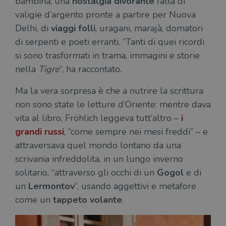
bambina; una
nostalgia divorante
fatta di
valigie d’argento pronte a partire per Nuova
Delhi, di
viaggi folli
, uragani, marajà, domatori
Fornitore
di serpenti e poeti erranti. “Tanti di quei ricordi
Nome
/
Scadenza
Descrizione
Fornitore
Dominio
Fornitore
/
Nome
Scadenza
Des
si sono trasformati in trama, immagini e storie
Nome
/
Scadenza
Dominio
Descrizione
_ga_RXJCD2NFMF
.illibraio.it
1 anno 1
Questo cookie
Dominio
nella
Tigre
“, ha raccontato.
mese
viene utilizzato
__Secure-ROLLOUT_TOKEN
.youtube.com
5 mesi 4
da Google
settimane
UserProfile
.illibraio.it
1 anno
Identifica
Analytics per
l'utente che
Ma la vera sorpresa è che a nutrire la scrittura
mantenere lo
ttwid
.tiktok.com
11 mesi 4
Que
naviga sul
stato della
settimane
co
sito.
non sono state le letture d’Oriente: mentre dava
sessione.
ass
l'an
_fbp
2 mesi 4
Utilizzato
Meta
vita al libro, Fröhlich leggeva tutt’altro –
i
_ga
1 anno 1
Questo nome
Google
dis
settimane
da
Platform
mese
di cookie è
LLC
dei
Facebook
grandi russi
, “come sempre nei mesi freddi” – e
Inc.
associato a
.illibraio.it
per
per fornire
.illibraio.it
Google
in 
una serie di
attraversava quel mondo lontano da una
Universal
int
prodotti
Analytics, che
ute
scrivania infreddolita, in un lungo inverno
pubblicitari
rappresenta un
par
come
aggiornamento
par
solitario, “attraverso gli occhi di un
Gogol
e di
offerte in
significativo del
cat
tempo reale
servizio di
un
Lermontov
“, usando aggettivi e metafore
gen
da
analisi più
sti
inserzionisti
comunemente
come un
tappeto volante
.
terzi.
usato da
YSC
Sessione
Que
Google LLC
Google. Questo
imp
.youtube.com
cookie viene
Yo
utilizzato per