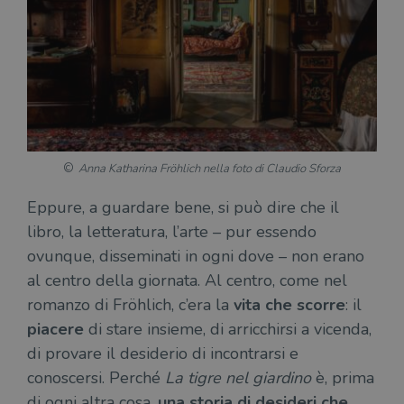
Anna Katharina Fröhlich nella foto di Claudio Sforza
Eppure, a guardare bene, si può dire che il
libro, la letteratura, l’arte – pur essendo
ovunque, disseminati in ogni dove – non erano
al centro della giornata. Al centro, come nel
romanzo di Fröhlich, c’era la
vita che scorre
: il
piacere
di stare insieme, di arricchirsi a vicenda,
di provare il desiderio di incontrarsi e
conoscersi. Perché
La tigre nel giardino
è, prima
di ogni altra cosa,
una storia di desideri che