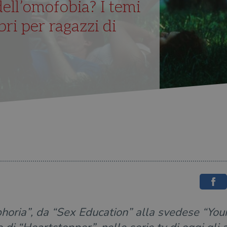
ell’omofobia? I temi
ri per ragazzi di
phoria”, da “Sex Education” alla svedese “Youn