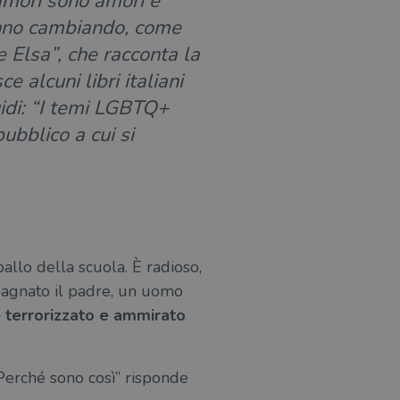
 amori sono amori e
tanno cambiando, come
e Elsa”, che racconta la
e alcuni libri italiani
uidi: “I temi LGBTQ+
ubblico a cui si
 ballo della scuola. È radioso,
mpagnato il padre, un uomo
terrorizzato e ammirato
“Perché sono così” risponde