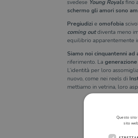
svedese
Young Royals
fino 
schermo gli amori sono amo
Pregiudizi
e
omofobia
scivo
coming out
diventa meno imp
equilibrio apparentemente im
Siamo noi cinquantenni ad av
riferimento. La
generazione
L’identità per loro assomiglia 
nuovo, come nei reels di
Ins
mettiamo in vetrina, loro aspe
PUÒ INTER
Questo sito 
sito web
STRETTA