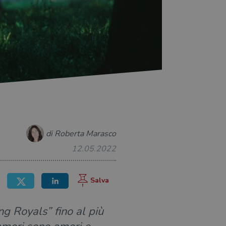
di Roberta Marasco
12.05.2022
g Royals” fino al più