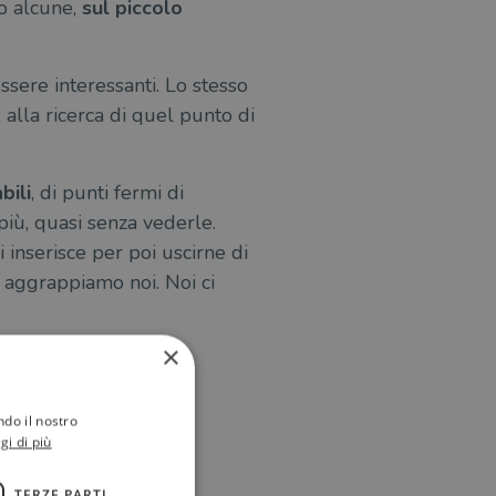
lo alcune,
sul piccolo
sere interessanti. Lo stesso
alla ricerca di quel punto di
bili
, di punti fermi di
più, quasi senza vederle.
si inserisce per poi uscirne di
ci aggrappiamo noi. Noi ci
×
ndo il nostro
.2020
gi di più
TERZE PARTI