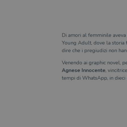
msToken
Di amori al femminile aveva 
Fornitore
Forni
/
Nome
Young Adult, dove la storia f
Nome
Dominio
/
Nome
Domi
dire che i pregiudizi non han
UserProfile
.illibraio.it
_ga_RXJCD2NFMF
__Secure-ROLLOUT_TOKE
.illibr
_fbp
Meta
Venendo ai graphic novel, per 
Platform In
_ga
ttwid
.illibraio.it
Goog
Agnese Innocente
, vincitr
LLC
.illibr
tempi di WhatsApp, in dieci e
YSC
VISITOR_INFO1_LIVE
VISITOR_PRIVACY_METAD