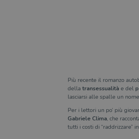
Più recente il romanzo auto
della
transessualità
e del
p
lasciarsi alle spalle un nom
Per i lettori un po’ più gio
Gabriele Clima
, che raccont
tutti i costi di “raddrizzare”