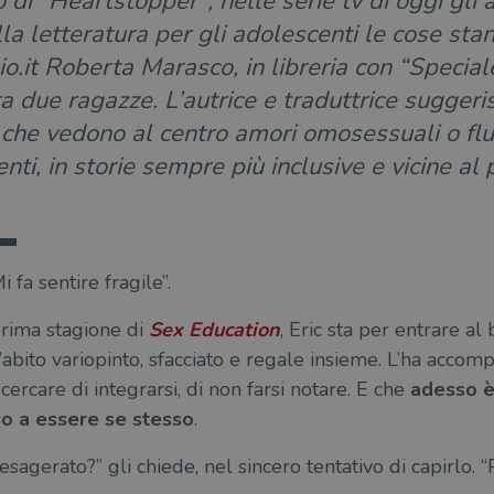
 di “Heartstopper”, nelle serie tv di oggi gli
la letteratura per gli adolescenti le cose s
io.it Roberta Marasco, in libreria con “Special
a due ragazze. L’autrice e traduttrice suggerisc
i che vedono al centro amori omosessuali o fl
ti, in storie sempre più inclusive e vicine al p
 fa sentire fragile”.
prima stagione di
Sex Education
, Eric sta per entrare al
l’abito variopinto, sfacciato e regale insieme. L’ha acco
cercare di integrarsi, di non farsi notare. E che
adesso è 
so a essere se stesso
.
sagerato?” gli chiede, nel sincero tentativo di capirlo. 