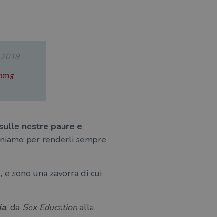
.2018
oung
sulle nostre paure e
iniamo per renderli sempre
o, e sono una zavorra di cui
ia
, da
Sex Education
alla