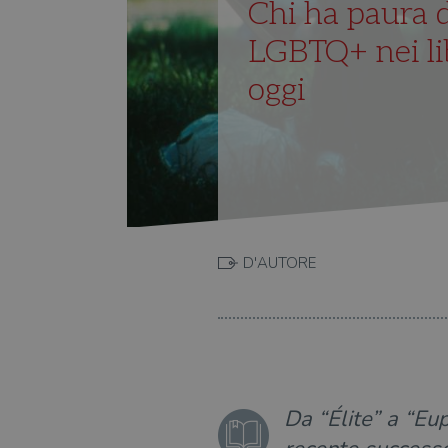
Chi ha paura d
LGBTQ+ nei lib
oggi
D'AUTORE
Da “Élite” a “Eu