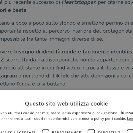
al più recente successo di
Heartstopper
, per citarne so
ri e basta
.
lano a poco a poco sullo sfondo e smettono perfino di es
ortante rispetto al percorso interiore del protagonista, 
possibile fra tante immagini diverse di sé.
ere bisogno di identità rigide e facilmente identifica
 Z
scorre
fluida
fra distinzioni che non le appartengono 
di più all’istante in cui l’individuo incrocia il flusso e vi 
tagram
o nei trend di
TikTok
, che alle definizioni a cui 
ttano l’onda e ci si buttano.
ESSARTI ANCHE
Questo sito web utilizza cookie
web utilizza i cookie per migliorare la tua esperienza di navigazione. Utilizza
Roberta Marasco
08.02
 acconsenti a tutti i cookie in conformità con la nostra policy per i cookie.
Leg
Parliamo abbastanza di femminismo alle
MENTE NECESSARI
PERFORMANCE
TARGETING