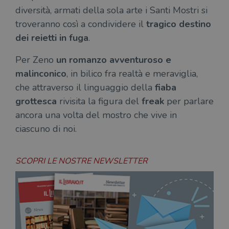
diversità, armati della sola arte i Santi Mostri si
CookieScriptConsent
1 mese
Memo
CookieScript
stat
.illibraio.it
troveranno così a condividere il
tragico destino
cons
cook
dei reietti in fuga
.
dell
il d
corr
Per Zeno
un romanzo avventuroso e
msToken
.tiktok.com
1
Ques
malinconico
, in bilico fra realtà e meraviglia,
settimana
vien
3 giorni
util
che attraverso il linguaggio della
fiaba
scop
aute
grottesca
rivisita la figura del
freak
per parlare
e si
ancora una volta del mostro che vive in
assi
che 
ciascuno di noi.
rim
regis
i lor
sian
qua
SCOPRI LE NOSTRE NEWSLETTER
nav
attra
sito
inte
con 
servi