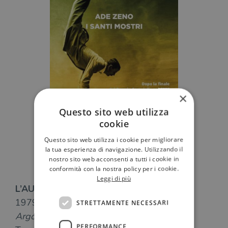
×
Questo sito web utilizza
cookie
Questo sito web utilizza i cookie per migliorare
la tua esperienza di navigazione. Utilizzando il
nostro sito web acconsenti a tutti i cookie in
conformità con la nostra policy per i cookie.
Leggi di più
L’AUTORE
–
Ade Zeno
è nato a Torino nel
1979. Ha esordito nel 2009 con il romanzo
STRETTAMENTE NECESSARI
Argomenti per l’inferno
, finalista al Premio
PERFORMANCE