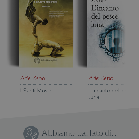
del
do
cor
Ade Zeno
Ade Zeno
I Santi Mostri
L'incanto del pesce
luna
Abbiamo parlato di...