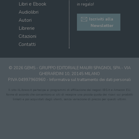
Libri e Ebook
in regalo!
Audiolibri
Iscriviti alla
Autori
Newsletter
Librerie
Citazioni
Contatti
© 2026 GEMS - GRUPPO EDITORIALE MAURI SPAGNOL SPA - VIA
GHERARDINI 10, 20145 MILANO
P.IVA 04997960960 -
Informativa sul trattamento dei dati personali
Il sito ilLibraio.it partecipa ai programmi di affiliazione dei negozi IBS.it e Amazon EU,
forme di accordo che consentono ai siti di recepire una piccola quota dei ricavi sui prodotti
linkati e poi acquistati dagli utenti, senza variazione di prezzo per questi ultimi.