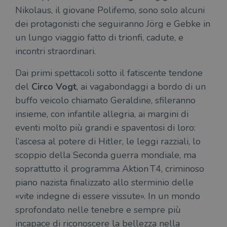
correttamente senza i cookie strettamente
Nikolaus, il giovane Polifemo, sono solo alcuni
necessari.
dei protagonisti che seguiranno Jörg e Gebke in
Fornitore
/
Nome
Scadenza
Desc
Dominio
un lungo viaggio fatto di trionfi, cadute, e
wordpress_test_cookie
Sessione
Wor
Automattic
incontri straordinari.
imp
Inc.
ques
.illibraio.it
quan
Dai primi spettacoli sotto il fatiscente tendone
alla
login
del
Circo Vogt
, ai vagabondaggi a bordo di un
vien
util
buffo veicolo chiamato Geraldine, sfileranno
verif
bro
insieme, con infantile allegria, ai margini di
è im
per 
eventi molto più grandi e spaventosi di loro:
o rif
cook
l’ascesa al potere di Hitler, le leggi razziali, lo
scoppio della Seconda guerra mondiale, ma
wordpress_sec_[hash]
.illibraio.it
Sessione
Usat
gesti
soprattutto il programma Aktion T4, criminoso
sess
uten
piano nazista finalizzato allo sterminio delle
sul s
«vite indegne di essere vissute». In un mondo
wordpress_logged_in_[hash]
.illibraio.it
Sessione
Usat
gesti
sprofondato nelle tenebre e sempre più
sess
uten
incapace di riconoscere la bellezza nella
sul s