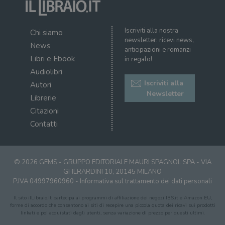
Iscriviti alla nostra
Chi siamo
newsletter: ricevi news,
News
anticipazioni e romanzi
Libri e Ebook
in regalo!
Audiolibri
Iscriviti alla
Autori
Newsletter
Librerie
Citazioni
Contatti
© 2026 GEMS - GRUPPO EDITORIALE MAURI SPAGNOL SPA - VIA
GHERARDINI 10, 20145 MILANO
P.IVA 04997960960 -
Informativa sul trattamento dei dati personali
Il sito ilLibraio.it partecipa ai programmi di affiliazione dei negozi IBS.it e Amazon EU,
forme di accordo che consentono ai siti di recepire una piccola quota dei ricavi sui prodotti
linkati e poi acquistati dagli utenti, senza variazione di prezzo per questi ultimi.