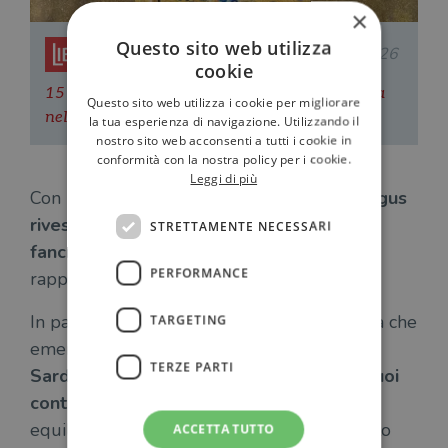
×
Questo sito web utilizza
Redazione Il Libraio
11.02.2026
cookie
15 libri sull’amore da leggere almeno una volta
Questo sito web utilizza i cookie per migliorare
nella vita
la tua esperienza di navigazione. Utilizzando il
nostro sito web acconsenti a tutti i cookie in
conformità con la nostra policy per i cookie.
Leggi di più
Con la sua scrittura limpida e scorrevole,
Agus
riveste la sua narrazione di un’aura
STRETTAMENTE NECESSARI
fanciullesca
, in cui la vicenda di Cosima
PERFORMANCE
rappresenta solo una parte della storia.
In parallelo c’è un’altra grande protagonista che
TARGETING
emerge capitolo dopo capitolo ed è
la
TERZE PARTI
Sardegna, una terra raccontata in tutti i suoi
contrasti
, negli scontri generazionali, negli
equilibri delicati tra città e campagna, il tutto
ACCETTA TUTTO