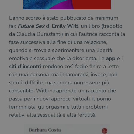
CookieScriptConsent
1 mese
Memo
CookieScript
stat
.illibraio.it
cons
L’anno scorso è stato pubblicato da minimum
cook
dell
fax
Future Sex
di
Emily Witt
, un libro (tradotto
il d
corr
da Claudia Durastanti) in cui l’autrice racconta la
msToken
.tiktok.com
1
Ques
fase successiva alla fine di una relazione,
settimana
vien
3 giorni
util
quando si trova a sperimentare una libertà
scop
emotiva e sessuale che la disorienta. Le
app
e i
aute
e si
siti d’incontri
rendono così facile finire a letto
assi
che 
con una persona, ma innamorarsi, invece, non
rim
regis
solo è difficile, ma sembra non essere più
i lor
sian
consentito. Witt intraprende un racconto che
qua
nav
passa per i nuovi approcci virtuali, il porno
attra
sito
femminista, gli orgasmi e tutti i problemi
inte
con 
relativi alla sessualità e alla fertilità.
servi