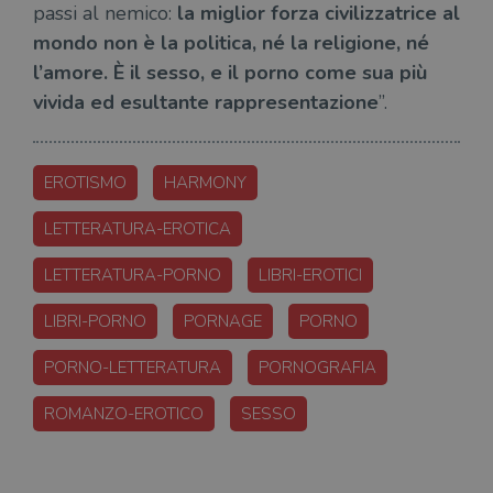
passi al nemico:
la miglior forza civilizzatrice al
mondo non è la politica, né la religione, né
l’amore. È il sesso, e il porno come sua più
vivida ed esultante rappresentazione
”.
EROTISMO
HARMONY
LETTERATURA-EROTICA
LETTERATURA-PORNO
LIBRI-EROTICI
LIBRI-PORNO
PORNAGE
PORNO
PORNO-LETTERATURA
PORNOGRAFIA
ROMANZO-EROTICO
SESSO