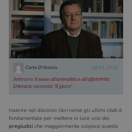
Carlo D'Amicis
08.05.2018
Sottrarre il sesso all’animalità e all’affettività:
D'Amicis racconta "Il gioco"
Inserire nel discorso libri come gli ultimi citati è
fondamentale per mettere in luce uno dei
pregiudizi
che maggiormente colpisce questo