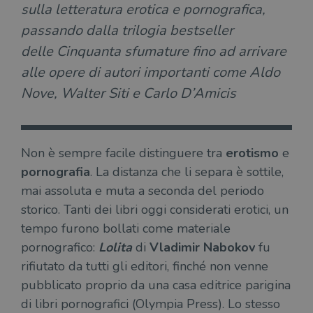
sulla letteratura erotica e pornografica,
passando dalla trilogia bestseller
delle Cinquanta sfumature fino ad arrivare
alle opere di autori importanti come Aldo
Nove, Walter Siti e Carlo D’Amicis
Non è sempre facile distinguere tra
erotismo
e
pornografia
. La distanza che li separa è sottile,
mai assoluta e muta a seconda del periodo
storico. Tanti dei libri oggi considerati erotici, un
tempo furono bollati come materiale
pornografico:
Lolita
di
Vladimir Nabokov
fu
rifiutato da tutti gli editori, finché non venne
pubblicato proprio da una casa editrice parigina
di libri pornografici (Olympia Press).
Lo stesso