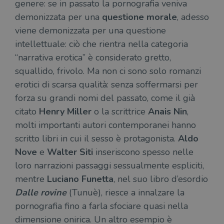
genere: se in passato la pornografia veniva
demonizzata per una
questione morale
, adesso
viene demonizzata per una questione
intellettuale: ciò che rientra nella categoria
“narrativa erotica” è considerato gretto,
squallido, frivolo. Ma non ci sono solo romanzi
erotici di scarsa qualità: senza soffermarsi per
forza su grandi nomi del passato, come il già
citato
Henry Miller
o la scrittrice
Anais Nin
,
molti importanti autori contemporanei hanno
scritto libri in cui il sesso è protagonista.
Aldo
Nove
e
Walter Siti
inseriscono spesso nelle
loro narrazioni passaggi sessualmente espliciti,
mentre
Luciano Funetta
, nel suo libro d’esordio
Dalle rovine
(Tunuè), riesce a innalzare la
pornografia fino a farla sfociare quasi nella
dimensione onirica. Un altro esempio è