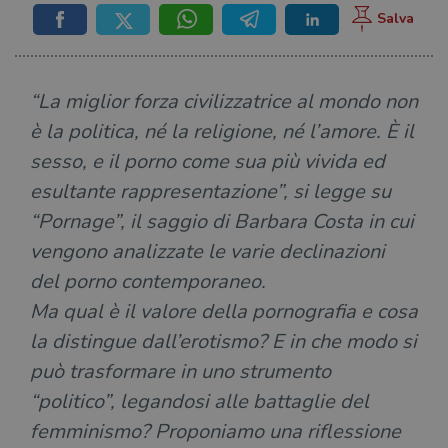
“La miglior forza civilizzatrice al mondo non
è la politica, né la religione, né l’amore. È il
sesso, e il porno come sua più vivida ed
esultante rappresentazione”, si legge su
“Pornage”, il saggio di Barbara Costa in cui
vengono analizzate le varie declinazioni
del porno contemporaneo.
Ma qual è il valore della pornografia e cosa
la distingue dall’erotismo? E in che modo si
può trasformare in uno strumento
“politico”, legandosi alle battaglie del
femminismo? Proponiamo una riflessione