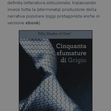
definita letteratura istituzionale, tralasciando
invece tutta la (sterminata) produzione della
narrativa popolare (oggi protagonista anche in
versione
ebook
).