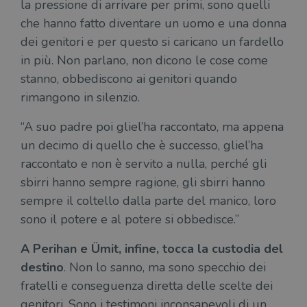
la pressione di arrivare per primi, sono quelli
Strettamente necessari
Performance
che hanno fatto diventare un uomo e una donna
Targeting
Terze parti
dei genitori e per questo si caricano un fardello
I cookie strettamente necessari consentono le
in più. Non parlano, non dicono le cose come
funzionalità principali del sito web come
l'accesso dell'utente e la gestione dell'account. Il
stanno, obbediscono ai genitori quando
sito web non può essere utilizzato
correttamente senza i cookie strettamente
rimangono in silenzio.
necessari.
Fornitore
/
“A suo padre poi gliel’ha raccontato, ma appena
Nome
Scadenza
Desc
Dominio
un decimo di quello che è successo, gliel’ha
wordpress_test_cookie
Sessione
Wor
Automattic
raccontato e non è servito a nulla, perché gli
imp
Inc.
ques
.illibraio.it
sbirri hanno sempre ragione, gli sbirri hanno
quan
alla
sempre il coltello dalla parte del manico, loro
login
vien
sono il potere e al potere si obbedisce.”
util
verif
bro
A Perihan e Ümit, infine, tocca la custodia del
è im
per 
destino
. Non lo sanno, ma sono specchio dei
o rif
cook
fratelli e conseguenza diretta delle scelte dei
wordpress_sec_[hash]
.illibraio.it
Sessione
Usat
genitori. Sono i testimoni inconsapevoli di un