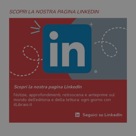
SCOPRI LA NOSTRA PAGINA LINKEDIN
Scopri la nostra pagina LinkedIn
Notizie, approfondimenti, retroscena e anteprime sul
mondo dell’editoria e della lettura: ogni giorno con
ilLibraio.it
Seguici su LinkedIn