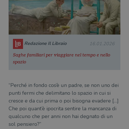
rappresenta un
par
come
aggiornamento
par
offerte in
significativo del
cat
tempo reale
servizio di
gen
da
analisi più
sti
inserzionisti
comunemente
terzi.
usato da
YSC
Sessione
Que
Google LLC
Google. Questo
imp
.youtube.com
cookie viene
Yo
utilizzato per
ten
distinguere gli
Redazione Il Libraio
16.01.2026
del
utenti unici
vis
assegnando un
dei
Saghe familiari per viaggiare nel tempo e nello
numero
inc
generato
spazio
casualmente
VISITOR_INFO1_LIVE
5 mesi 4
Que
Google LLC
come
settimane
imp
.youtube.com
identificativo
You
del client. È
ten
incluso in ogni
del
richiesta di
“Perché in fondo cos’è un padre, se non uno dei
del
pagina in un
vid
sito e utilizzato
punti fermi che delimitano lo spazio in cui si
Yo
per calcolare i
inc
dati di
cresce e da cui prima o poi bisogna evadere […]
sit
visitatori,
det
sessioni e
Che poi quant’è ipocrita sentire la mancanza di
il 
campagne per i
sit
qualcuno che per anni non hai degnato di un
report di analisi
uti
dei siti. Per
nuo
sol pensiero?”
impostazione
vec
predefinita,
del