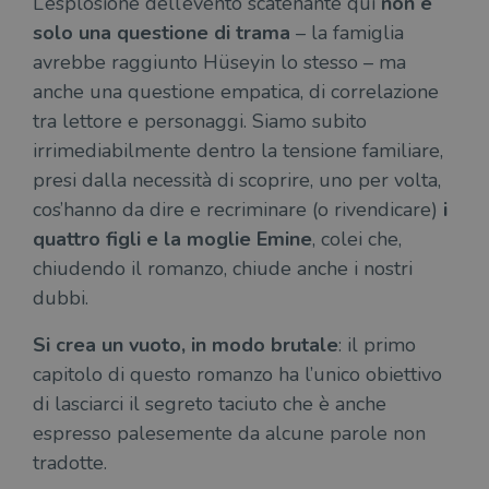
L’esplosione dell’evento scatenante qui
non è
solo una questione di trama
– la famiglia
avrebbe raggiunto Hüseyin lo stesso – ma
anche una questione empatica, di correlazione
tra lettore e personaggi. Siamo subito
irrimediabilmente dentro la tensione familiare,
presi dalla necessità di scoprire, uno per volta,
cos’hanno da dire e recriminare (o rivendicare)
i
quattro figli e la moglie Emine
, colei che,
chiudendo il romanzo, chiude anche i nostri
dubbi.
Si crea un vuoto, in modo brutale
: il primo
capitolo di questo romanzo ha l’unico obiettivo
di lasciarci il segreto taciuto che è anche
espresso palesemente da alcune parole non
tradotte.