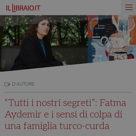
D'AUTORE
“Tutti i nostri segreti”: Fatma
Aydemir e i sensi di colpa di
una famiglia turco-curda