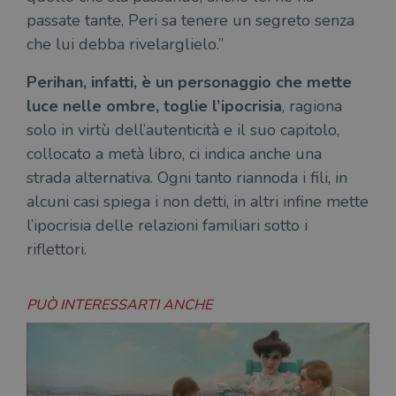
nav
attra
passate tante, Peri sa tenere un segreto senza
sito
inte
che lui debba rivelarglielo.”
con 
servi
Perihan, infatti, è un personaggio che mette
luce nelle ombre, toglie l’ipocrisia
, ragiona
solo in virtù dell’autenticità e il suo capitolo,
collocato a metà libro, ci indica anche una
strada alternativa. Ogni tanto riannoda i fili, in
Fornitore
Nome
/
Scadenza
Descrizione
alcuni casi spiega i non detti, in altri infine mette
Fornitore
Dominio
Fornitore
/
Nome
Scadenza
Des
Nome
/
Scadenza
Dominio
Descrizione
l’ipocrisia delle relazioni familiari sotto i
_ga_RXJCD2NFMF
.illibraio.it
1 anno 1
Questo cookie
Dominio
mese
viene utilizzato
__Secure-ROLLOUT_TOKEN
.youtube.com
5 mesi 4
riflettori.
da Google
settimane
UserProfile
.illibraio.it
1 anno
Identifica
Analytics per
l'utente che
mantenere lo
ttwid
.tiktok.com
11 mesi 4
Que
naviga sul
stato della
settimane
co
sito.
PUÒ INTERESSARTI ANCHE
sessione.
ass
l'an
_fbp
2 mesi 4
Utilizzato
Meta
_ga
1 anno 1
Questo nome
Google
dis
settimane
da
Platform
mese
di cookie è
LLC
dei
Facebook
Inc.
associato a
.illibraio.it
per
per fornire
.illibraio.it
Google
in 
una serie di
Universal
int
prodotti
Analytics, che
ute
pubblicitari