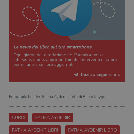
Le news del libro sul tuo smartphone
Ogni giorno dalla redazione de
ilLibraio.it
notizie,
interviste, storie, approfondimenti e interventi d’autore
per rimanere sempre aggiornati
Inizia a seguirci ora
Fotografia header: Fatma Aydemir, foto di Bahar Kaygusuz
CURDI
FATMA AYDEMIR
FATMA AYDEMIR LIBRI
FATMA AYDEMIR LIBRO