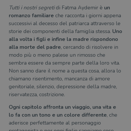
scade dopo 2
di 
Tutti i nostri segreti
di Fatma Aydemir è
un
anni, sebbene
sia
VISITOR_PRIVACY_METADATA
5 mesi 4
Que
YouTube
romanzo familiare
che racconta i giorni appena
personalizzabile
settimane
imp
.youtube.com
dai proprietari
You
successivi al decesso del patriarca attraverso le
di siti Web.
mem
sta
storie dei componenti della famiglia stessa.
Uno
con
coo
alla volta i figli e infine la madre rispondono
del
do
alla morte del padre
, cercando di risolvere in
cor
modo più o meno palese un rimosso che
sembra essere da sempre parte della loro vita.
Non sanno dare il nome a questa cosa, allora lo
chiamano risentimento, mancanza di amore
genitoriale, silenzio, depressione della madre,
riservatezza, costrizione.
Ogni capitolo affronta un viaggio, una vita e
lo fa con un tono e un colore differente
, che
aderisce perfettamente al personaggio
protagonista e per ogni figlio sappiamo cose