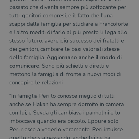
gesti
sess
passato che diventa sempre più soffocante per
uten
sul s
tutti, genitori compresi, e il fatto che l’una
wordpress_logged_in_[hash]
.illibraio.it
Sessione
Usat
scappi dalla famiglia per studiare a Francoforte
gesti
sess
e l’altro mediti di farlo al più presto li lega allo
uten
stesso futuro: avere più successo dei fratelli e
sul s
dei genitori, cambiare le basi valoriali stesse
CookieScriptConsent
1 mese
Memo
CookieScript
stat
.illibraio.it
della famiglia.
Aggiornano anche il modo di
cons
cook
comunicare
. Sono più schietti e diretti e
dell
il d
mettono la famiglia di fronte a nuovi modi di
corr
concepire le relazioni.
msToken
.tiktok.com
1
Ques
settimana
vien
3 giorni
util
“In famiglia Peri lo conosce meglio di tutti,
scop
aute
anche se Hakan ha sempre dormito in camera
e si
assi
con lui, e Sevda gli cambiava i pannolini e lo
che 
rim
imboccava quando era piccolo. Eppure solo
regis
i lor
Peri riesce a vederlo veramente. Peri intuisce
sian
qua
quello che sta passando, anche lei ne ha