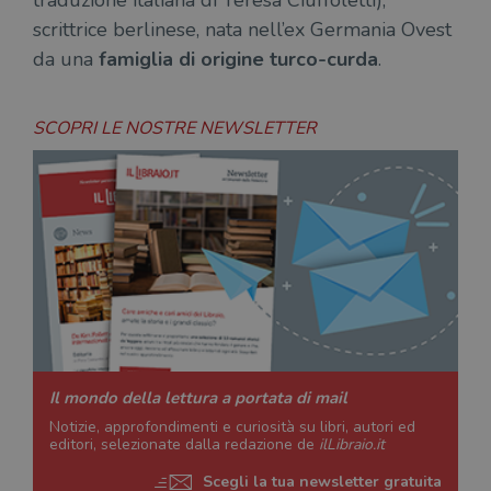
traduzione italiana di Teresa Ciuffoletti),
scrittrice berlinese, nata nell’ex Germania Ovest
da una
famiglia di origine turco-curda
.
SCOPRI LE NOSTRE NEWSLETTER
Il mondo della lettura a portata di mail
Notizie, approfondimenti e curiosità su libri, autori ed
editori, selezionate dalla redazione de
ilLibraio.it
Scegli la tua newsletter gratuita