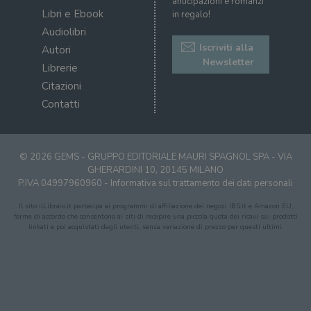
News
anticipazioni e romanzi
Libri e Ebook
in regalo!
Audiolibri
Iscriviti alla
Autori
Newsletter
Librerie
Citazioni
Contatti
© 2026 GEMS - GRUPPO EDITORIALE MAURI SPAGNOL SPA - VIA
GHERARDINI 10, 20145 MILANO
P.IVA 04997960960 -
Informativa sul trattamento dei dati personali
Il sito ilLibraio.it partecipa ai programmi di affiliazione dei negozi IBS.it e Amazon EU,
forme di accordo che consentono ai siti di recepire una piccola quota dei ricavi sui prodotti
linkati e poi acquistati dagli utenti, senza variazione di prezzo per questi ultimi.