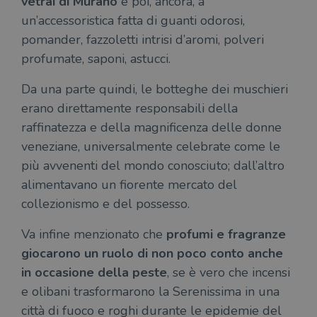
vetrai di Murano
e poi, ancora, a
un’accessoristica fatta di guanti odorosi,
pomander, fazzoletti intrisi d’aromi, polveri
profumate, saponi, astucci.
Da una parte quindi, le botteghe dei muschieri
erano direttamente responsabili della
raffinatezza e della magnificenza delle donne
veneziane, universalmente celebrate come le
più avvenenti del mondo conosciuto; dall’altro
alimentavano un fiorente mercato del
collezionismo e del possesso.
Va infine menzionato che
profumi e fragranze
giocarono un ruolo di non poco conto anche
in occasione della peste
, se è vero che incensi
e olibani trasformarono la Serenissima in una
città di fuoco e roghi durante le epidemie del