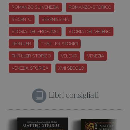
ROMANZO SU VENEZIA
ROMANZO-STORICO
SEICENTO
SERENISSIMA
STORIA DEL PROFUMO
STORIA DEL VELENO
THRILLER
THRILLER STORICI
THRILLER STORICO
VELENO
VENEZIA
VENEZIA STORICA
XVII SECOLO
Libri consigliati