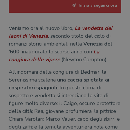
Inizia a seguirci ora
CookieScriptConsent
1 mese
Memo
CookieScript
stat
.illibraio.it
cons
cook
dell
il d
Veniamo ora al nuovo libro,
La vendetta dei
corr
leoni di Venezia
,
secondo titolo del ciclo di
msToken
.tiktok.com
1
Ques
romanzi storici ambientati nella
Venezia del
settimana
vien
3 giorni
util
‘600
, inaugurato lo scorso anno con
La
scop
aute
congiura delle vipere
(Newton Compton).
e si
assi
che 
All’indomani della congiura di Bedmar, la
rim
regis
Serenissima scatena
una caccia spietata ai
i lor
sian
cospiratori spagnoli
. In questo clima di
qua
nav
sospetto e vendetta si intrecciano le vite di
attra
sito
figure molto diverse: il Caigo, oscuro protettore
inte
con 
della città; Rea, giovane profumiera; la pittrice
servi
Chiara Varotari; Marco Valier, capo degli sbirri e
degli zaffi; e la temuta avventuriera nota come