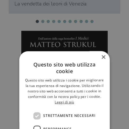
L
La vendetta dei leoni di Venezia
×
Questo sito web utilizza
cookie
Questo sito web utilizza i cookie per migliorare
la tua esperienza di navigazione. Utilizzando il
nostro sito web acconsenti a tutti i cookie in
conformità con la nostra policy per i cookie.
Leggi di più
STRETTAMENTE NECESSARI