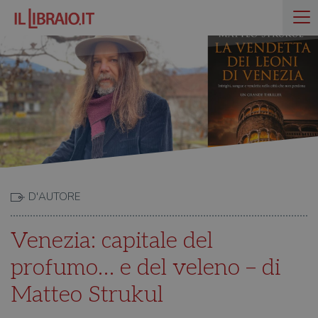
D'AUTORE
Venezia: capitale del
profumo… e del veleno – di
Matteo Strukul