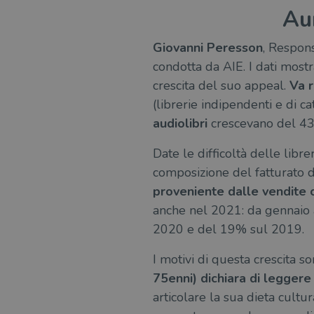
Aum
Giovanni Peresson
, Respons
condotta da AIE. I dati most
crescita del suo appeal.
Va r
(librerie indipendenti e di c
audiolibri
crescevano del 4
Date le difficoltà delle libre
composizione del fatturato d
proveniente dalle vendite o
anche nel 2021: da gennaio a
2020 e del 19% sul 2019.
I motivi di questa crescita so
75enni) dichiara di leggere 
articolare la sua dieta cultu