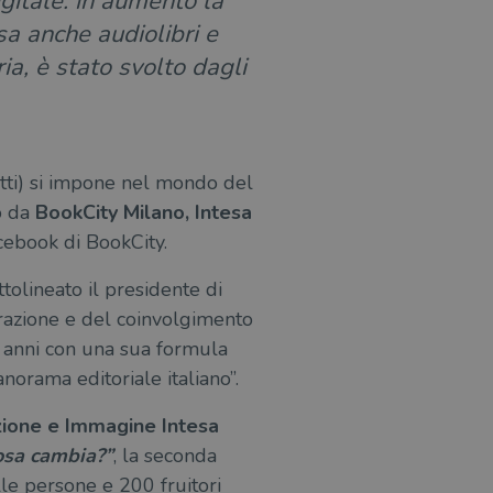
gitale: in aumento la
esa anche audiolibri e
a, è stato svolto dagli
otti) si impone nel mondo del
o da
BookCity Milano, Intesa
cebook di BookCity.
tolineato il presidente di
razione e del coinvolgimento
i anni con una sua formula
anorama editoriale italiano”.
zione e Immagine Intesa
cosa cambia?”
, la seconda
le persone e 200 fruitori