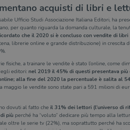
entano acquisti di libri e let
abile Ufficio Studi Associazione Italiana Editori, ha prese
rano, per quanto riguarda la domanda culturale, la tenut
icordato che il 2020 si è concluso con vendite di libri
atena, librerie online e grande distribuzione) in crescita
3%.
rie fisiche, a trainare le vendite è stato l’online, come d
egli editori:
nel 2019 il 45% di questi presentava più
nline; alla fine del 2020 la percentuale è salita al 
 maggio le vendite sono state pari a 591 milioni di euro
no dovuti al fatto che
il 31% dei lettori (l’universo di 
di più
perché ha “voluto” dedicare più tempo alla lettu
rale oltre le serie tv (22%), ma soprattutto perché ha sc