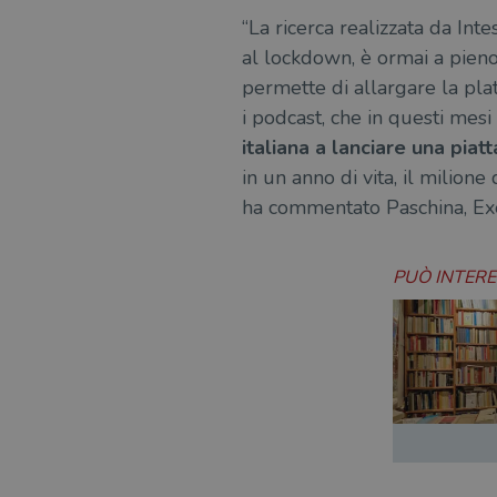
“La ricerca realizzata da Int
msToken
al lockdown, è ormai a pieno 
permette di allargare la pla
i podcast, che in questi mes
italiana a lanciare una pia
Fornitore
Forni
/
Nome
Nome
Dominio
/
Nome
in un anno di vita, il milione
Domi
UserProfile
.illibraio.it
ha commentato Paschina, Ex
_ga_RXJCD2NFMF
__Secure-ROLLOUT_TOKE
.illibr
_fbp
Meta
Platform In
_ga
ttwid
.illibraio.it
Goog
PUÒ INTER
LLC
.illibr
YSC
VISITOR_INFO1_LIVE
VISITOR_PRIVACY_METAD