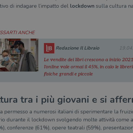
ttivo di indagare l’impatto del
lockdown
sulla cultura n
ESSARTI ANCHE
Redazione Il Libraio
19.04
Le vendite dei libri crescono a inizio 2021
l'online vale ormai il 45%, in calo le librer
fisiche grandi e piccole
ura tra i più giovani e si aff
 ha permesso a numerosi italiani di sperimentare la fruiz
prio durante il lockdown svolgendo molte attività come a
4%), conferenze (61%), opere teatrali (59%), presentazioni