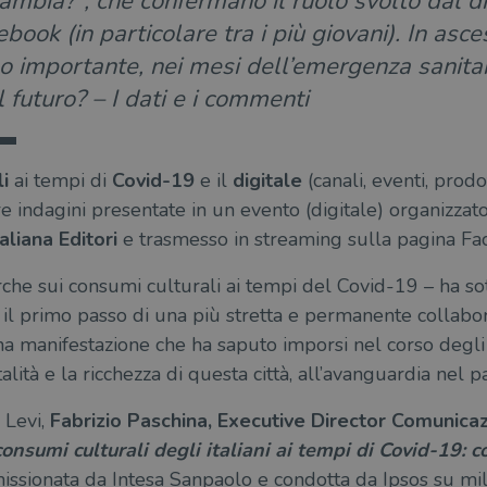
ambia?”, che confermano il ruolo svolto dal di
 ebook (in particolare tra i più giovani). In asc
o importante, nei mesi dell’emergenza sanitari
il futuro? – I dati e i commenti
i
ai tempi di
Covid-19
e il
digitale
(canali, eventi, prod
e indagini presentate in un evento (digitale) organizzat
liana Editori
e trasmesso in streaming sulla pagina Fa
che sui consumi culturali ai tempi del Covid-19 – ha sot
 il primo passo di una più stretta e permanente collabo
na manifestazione che ha saputo imporsi nel corso degl
talità e la ricchezza di questa città, all’avanguardia nel p
 Levi,
Fabrizio Paschina, Executive Director Comunica
consumi culturali degli italiani ai tempi di Covid-19: 
issionata da Intesa Sanpaolo e condotta da Ipsos su mil