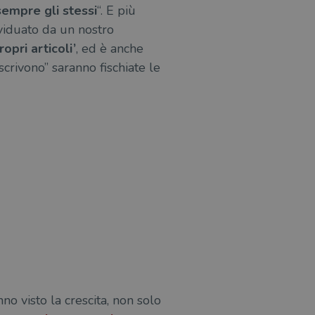
sempre gli stessi
“. E più
ividuato da un nostro
opri articoli’
, ed è anche
crivono” saranno fischiate le
o visto la crescita, non solo