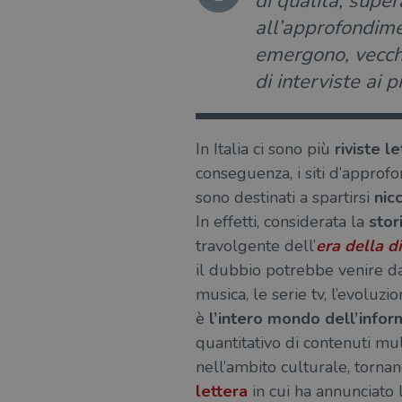
di qualità, super
all’approfondimen
emergono, vecchi
di interviste ai p
In Italia ci sono più
riviste l
conseguenza, i siti d’approf
sono destinati a spartirsi
nic
In effetti, considerata la
stor
travolgente dell’
era della d
il dubbio potrebbe venire dava
musica, le serie tv, l’evoluzi
è
l’intero mondo dell’info
quantitativo di contenuti mul
nell’ambito culturale, tornan
lettera
in cui ha annunciato 