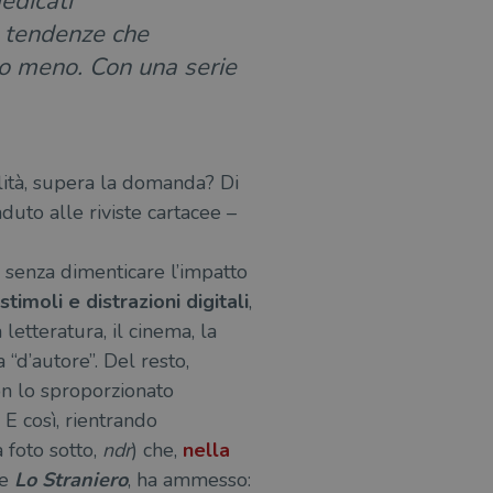
edicati
i, tendenze che
 o meno. Con una serie
alità, supera la domanda? Di
uto alle riviste cartacee –
, senza dimenticare l’impatto
moli e distrazioni digitali
,
letteratura, il cinema, la
a “d’autore”. Del resto,
con lo sproporzionato
 E così, rientrando
 foto sotto,
ndr
) che,
nella
me
Lo Straniero
, ha ammesso: