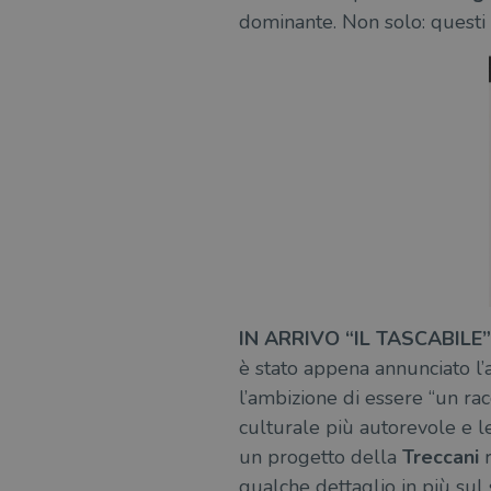
dominante. Non solo: questi 
msToken
Fornitore
Forni
/
Nome
Nome
Dominio
/
Nome
Domi
UserProfile
.illibraio.it
_ga_RXJCD2NFMF
__Secure-ROLLOUT_TOKE
.illibr
_fbp
Meta
Platform In
_ga
ttwid
.illibraio.it
Goog
LLC
.illibr
YSC
IN ARRIVO “IL TASCABILE”
è stato appena annunciato l’
VISITOR_INFO1_LIVE
l’ambizione di essere “un rac
culturale più autorevole e l
VISITOR_PRIVACY_METAD
un progetto della
Treccani
r
qualche dettaglio in più sul 