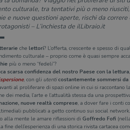
a la domanda? Viaggio nel proliferare di siti d
to culturale, tra tentativi più o meno riuscit
e e nuove questioni aperte, rischi da correre
rotagonisti – L’inchiesta de ilLibraio.it
etterarie
che
lettori
? L’offerta, crescente e spesso di qu
ondimento culturale – proprio come è quasi sempre accad
chie
più o meno “fedeli”?
ica scarsa confidenza del nostro Paese con la lettura
ispersione
, con gli
utenti
costantemente sommersi da sti
nti al proliferare di spazi online in cui si raccontano la 
one dei media, l’arte e l’attualità stessa da una prospettiv
rmazione, nuove realtà comprese
, a dover fare i conti 
timediali pubblicati a getto continuo sui social network.
o alla mente le amare riflessioni di
Goffredo Fofi
(nella
la fine dell’esperienza di una storica rivista cartacea co