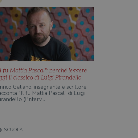
Il fu Mattia Pascal": perché leggere
ggi il classico di Luigi Pirandello
nrico Galiano, insegnante e scrittore,
acconta "Il fu Mattia Pascal" di Luigi
irandello (l'interv…
SCUOLA