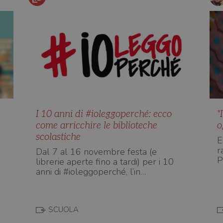
I 10 anni di #ioleggoperché: ecco
"
come arricchire le biblioteche
o
scolastiche
E
r
Dal 7 al 16 novembre festa (e
P
librerie aperte fino a tardi) per i 10
anni di #ioleggoperché, l’in…
SCUOLA