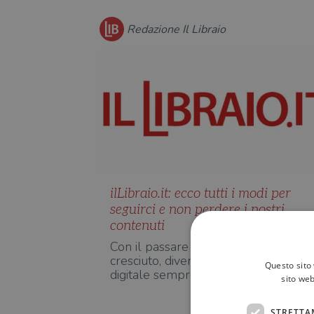
Redazione Il Libraio
ilLibraio.it: ecco tutti i modi per
seguirci e non perdere i nostri
contenuti
Con il passare degli anni ilLibraio.it è
cresciuto, diventando uno spazio
Questo sito 
digitale sempre più ampi…
sito web
STRETTA