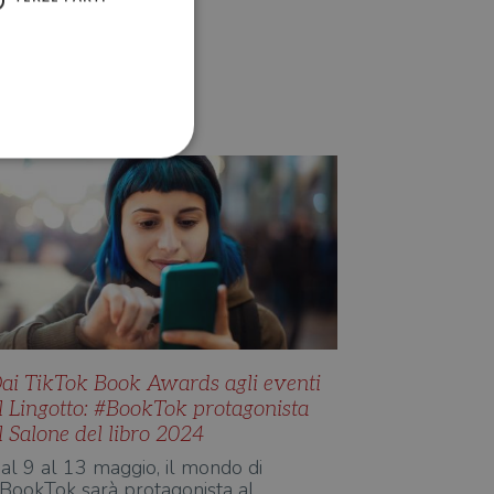
EBOOK E DIGITALE
Redazione Il Libraio
ione dell'account. Il sito
 pagina di login. Il
 Web è impostato per
ai TikTok Book Awards agli eventi
l Lingotto: #BookTok protagonista
sito
l Salone del libro 2024
sito
al 9 al 13 maggio, il mondo di
te per il dominio corrente.
BookTok sarà protagonista al