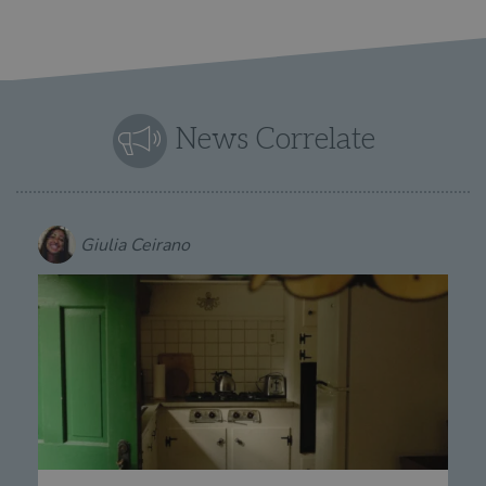
del
do
cor
News Correlate
Giulia Ceirano