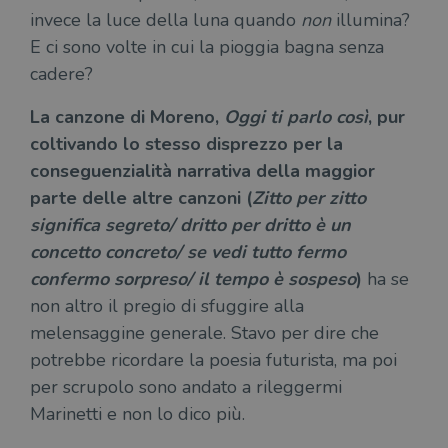
invece la luce della luna quando
non
illumina?
CookieScriptConsent
1 mese
Memo
CookieScript
stat
.illibraio.it
E ci sono volte in cui la pioggia bagna senza
cons
cook
cadere?
dell
il d
corr
La canzone di Moreno,
Oggi ti parlo così
, pur
coltivando lo stesso disprezzo per la
msToken
.tiktok.com
1
Ques
settimana
vien
conseguenzialità narrativa della maggior
3 giorni
util
scop
parte delle altre canzoni (
Zitto per zitto
aute
e si
significa segreto/ dritto per dritto è un
assi
che 
concetto concreto/ se vedi tutto fermo
rim
regis
confermo sorpreso/ il tempo è sospeso
)
ha se
i lor
sian
non altro il pregio di sfuggire alla
qua
nav
melensaggine generale. Stavo per dire che
attra
sito
potrebbe ricordare la poesia futurista, ma poi
inte
con 
per scrupolo sono andato a rileggermi
servi
Marinetti e non lo dico più.