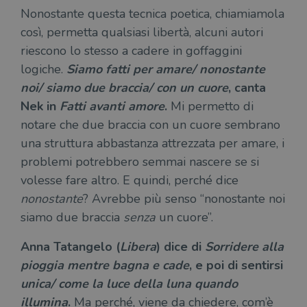
correttamente senza i cookie strettamente
Nonostante questa tecnica poetica, chiamiamola
necessari.
così, permetta qualsiasi libertà, alcuni autori
Fornitore
/
Nome
Scadenza
Desc
Dominio
riescono lo stesso a cadere in goffaggini
wordpress_test_cookie
Sessione
Wor
Automattic
logiche.
Siamo fatti per amare/ nonostante
imp
Inc.
ques
noi/ siamo due braccia/ con un cuore
.illibraio.it
, canta
quan
alla
Nek in
Fatti avanti amore
.
Mi permetto di
login
notare che due braccia con un cuore sembrano
vien
util
una struttura abbastanza attrezzata per amare, i
verif
bro
problemi potrebbero semmai nascere se si
è im
per 
volesse fare altro. E quindi, perché dice
o rif
cook
nonostante
? Avrebbe più senso “nonostante noi
wordpress_sec_[hash]
.illibraio.it
Sessione
Usat
siamo due braccia
senza
un cuore”.
gesti
sess
uten
Anna Tatangelo (
Libera
) dice di
Sorridere alla
sul s
pioggia mentre bagna e cade
, e poi di sentirsi
wordpress_logged_in_[hash]
.illibraio.it
Sessione
Usat
gesti
unica/ come la luce della luna quando
sess
uten
illumina
.
Ma perché, viene da chiedere, com’è
sul s