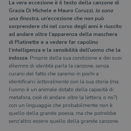
La vera eccezione è il testo della canzone di
Grazia Di Michele e Mauro Coruzzi,
Io sono
una finestra
, un’eccezione che non può
Fornitore
Nome
/
Scadenza
Descrizione
sorprendere chi nel corso degli anni è riuscito
Fornitore
Dominio
Fornitore
/
Nome
Scadenza
Des
ad andare oltre l’apparenza della maschera
Nome
/
Scadenza
Dominio
Descrizione
_ga_RXJCD2NFMF
.illibraio.it
1 anno 1
Questo cookie
Dominio
di Platinette e a vedere far capolino
mese
viene utilizzato
__Secure-ROLLOUT_TOKEN
.youtube.com
5 mesi 4
da Google
settimane
UserProfile
.illibraio.it
1 anno
Identifica
l’intelligenza e la sensibilità dell’uomo che la
Analytics per
l'utente che
mantenere lo
ttwid
.tiktok.com
11 mesi 4
Que
naviga sul
indossa
. Proprio della sua condizione e dei suoi
stato della
settimane
co
sito.
sessione.
ass
dilemmi di identità parla la canzone, senza
l'an
_fbp
2 mesi 4
Utilizzato
Meta
_ga
1 anno 1
Questo nome
Google
dis
settimane
da
curarsi del fatto che saremo in pochi a
Platform
mese
di cookie è
LLC
dei
Facebook
Inc.
associato a
.illibraio.it
per
per fornire
identificarci
letteralmente
con la sua storia (ma
.illibraio.it
Google
in 
una serie di
Universal
int
l’uomo è un animale dotato della capacità di
prodotti
Analytics, che
ute
pubblicitari
rappresenta un
par
metafora, cioè di andare
oltre
la lettera, o no?)
come
aggiornamento
par
offerte in
significativo del
con un linguaggio che probabilmente non è
cat
tempo reale
servizio di
gen
da
analisi più
quello della grande poesia, ma che potrebbe
sti
inserzionisti
comunemente
terzi.
senz’altro essere quello della grande canzone.
usato da
YSC
Sessione
Que
Google LLC
Google. Questo
imp
.youtube.com
cookie viene
Yo