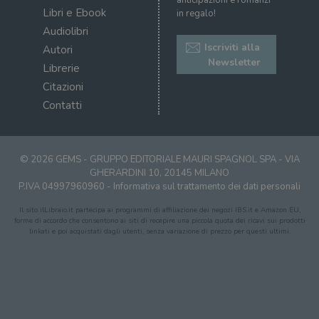
anticipazioni e romanzi
Libri e Ebook
in regalo!
Audiolibri
Iscriviti alla
Autori
Newsletter
Librerie
Citazioni
Contatti
© 2026 GEMS - GRUPPO EDITORIALE MAURI SPAGNOL SPA - VIA
GHERARDINI 10, 20145 MILANO
P.IVA 04997960960 -
Informativa sul trattamento dei dati personali
Il sito ilLibraio.it partecipa ai programmi di affiliazione dei negozi IBS.it e Amazon EU,
forme di accordo che consentono ai siti di recepire una piccola quota dei ricavi sui prodotti
linkati e poi acquistati dagli utenti, senza variazione di prezzo per questi ultimi.