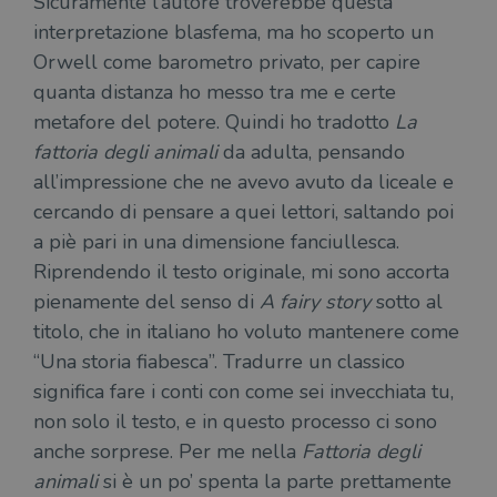
Sicuramente l’autore troverebbe questa
del
do
interpretazione blasfema, ma ho scoperto un
cor
Orwell come barometro privato, per capire
quanta distanza ho messo tra me e certe
metafore del potere. Quindi ho tradotto
La
fattoria degli animali
da adulta, pensando
all’impressione che ne avevo avuto da liceale e
cercando di pensare a quei lettori, saltando poi
a piè pari in una dimensione fanciullesca.
Riprendendo il testo originale, mi sono accorta
pienamente del senso di
A fairy story
sotto al
titolo, che in italiano ho voluto mantenere come
“Una storia fiabesca”. Tradurre un classico
significa fare i conti con come sei invecchiata tu,
non solo il testo, e in questo processo ci sono
anche sorprese. Per me nella
Fattoria degli
animali
si è un po’ spenta la parte prettamente