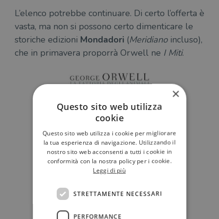
L’elenco potrebbe continuare. Di certo l’offerta è
vasta, ma non si possono certo dimenticare le
storiche edizioni
Mondadori
(
Meridiano
incluso),
che in primavera proporrà Orwell ne
I Miti
.
×
Questo sito web utilizza
cookie
Questo sito web utilizza i cookie per migliorare
la tua esperienza di navigazione. Utilizzando il
nostro sito web acconsenti a tutti i cookie in
conformità con la nostra policy per i cookie.
Leggi di più
STRETTAMENTE NECESSARI
PERFORMANCE