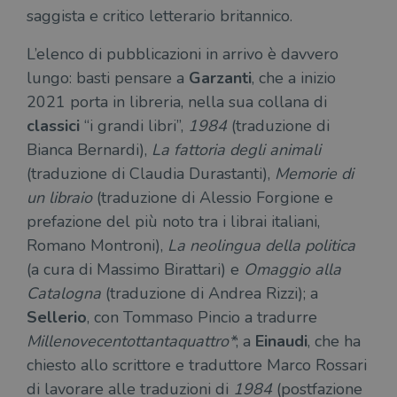
saggista e critico letterario britannico.
L’elenco di pubblicazioni in arrivo è davvero
lungo: basti pensare a
Garzanti
, che a inizio
2021 porta in libreria, nella sua collana di
classici
“i grandi libri”,
1984
(traduzione di
Bianca Bernardi),
La fattoria degli animali
(traduzione di Claudia Durastanti),
Memorie di
un libraio
(traduzione di Alessio Forgione e
prefazione del più noto tra i librai italiani,
Romano Montroni),
La neolingua della politica
(a cura di Massimo Birattari) e
Omaggio alla
Catalogna
(traduzione di Andrea Rizzi); a
Sellerio
, con Tommaso Pincio a tradurre
Millenovecentottantaquattro*
; a
Einaudi
, che ha
chiesto allo scrittore e traduttore Marco Rossari
di lavorare alle traduzioni di
1984
(postfazione