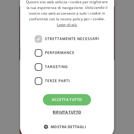
Questo sito web utilizza i cookie per migliorare
la tua esperienza di navigazione. Utilizzando il
nostro sito web acconsenti a tutti i cookie in
conformità con la nostra policy per i cookie.
Leggi di più
STRETTAMENTE NECESSARI
PERFORMANCE
TARGETING
Per Deborah Levy scrivere è
parlare a voce alta
TERZE PARTI
Deborah Levy è una scrittrice
inglese, ha scritto diverse opere per
il teatro, dei romanzi ed è st…
ACCETTA TUTTO
D'AUTORE
RIFIUTA TUTTO
MOSTRA DETTAGLI
Redazione Il Libraio