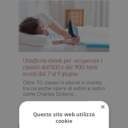
Un'offerta ebook per recuperare i
classici dell'800 e del '900: tanti
sconti dal 7 al 9 giugno
Oltre 70 classici in ebook in sconto,
tra cui anche opere di autrici e autori
come Charles Dickens,…
×
EBOOK E DIGITALE
Questo sito web utilizza
cookie
Anna Maniscalco