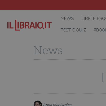
NEWS
LIBRI E EB
TEST E QUIZ
#BOO
News
Anna Maniscalco