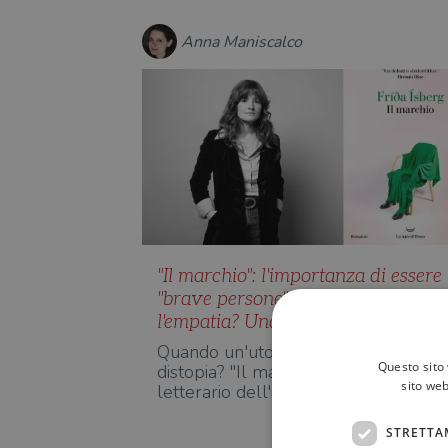
Anna Maniscalco
"Il marchio": l'importanza di essere
"brave persone" e l'ossessione per
l'empatia? Una distopia...
Quando un'utopia diventa una
Questo sito 
distopia? "Il marchio", esordio
sito web
letterario dell'islandese Fríða Ísbe…
STRETTA