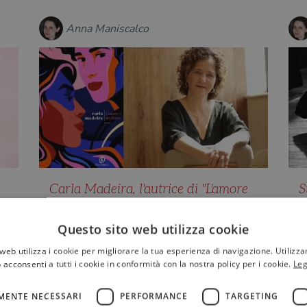
Anna Maniscalco
Carla Madeira, l'autrice di "L'amore
S
è un fiume": "Strappiamo dalla
n
normalità la violenza contro le
S
Questo sito web utilizza cookie
donne"
t
web utilizza i cookie per migliorare la tua esperienza di navigazione. Utilizza
"
"Chi ha letto il libro dice di aver
 acconsenti a tutti i cookie in conformità con la nostra policy per i cookie.
Leg
sentito un pugno nello stomaco, o di
essere scoppiato a piangere…
MENTE NECESSARI
PERFORMANCE
TARGETING