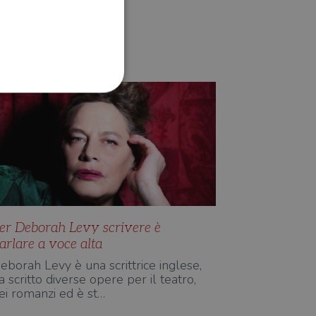
D'AUTORE
Anna Maniscalco
ione dell'account. Il sito
 pagina di login. Il
 Web è impostato per
er Deborah Levy scrivere è
arlare a voce alta
sito
eborah Levy è una scrittrice inglese,
sito
a scritto diverse opere per il teatro,
ei romanzi ed è st…
te per il dominio corrente.