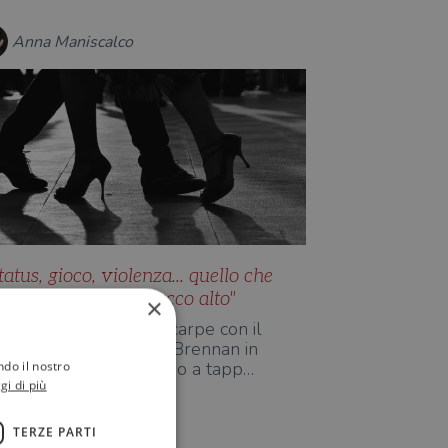
Anna Maniscalco
tatus, gioco, violenza... quello che
on sappiamo sul "Tacco alto"
×
ulla dicotomia delle scarpe con il
acco ragiona Summer Brennan in
ndo il nostro
Tacco alto": un percorso a tapp…
gi di più
TERZE PARTI