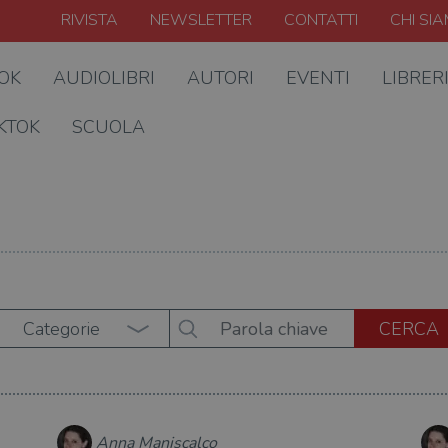
RIVISTA
NEWSLETTER
CONTATTI
CHI SI
OOK
AUDIOLIBRI
AUTORI
EVENTI
LIBRER
KTOK
SCUOLA
Categorie
Anna Maniscalco