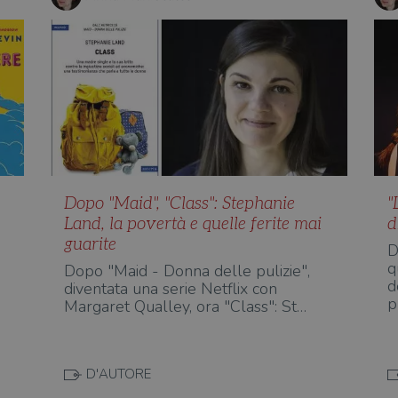
Dopo "Maid", "Class": Stephanie
"
Land, la povertà e quelle ferite mai
d
guarite
D
q
Dopo "Maid - Donna delle pulizie",
d
diventata una serie Netflix con
p
Margaret Qualley, ora "Class": St…
D'AUTORE