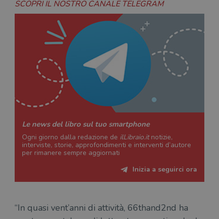
SCOPRI IL NOSTRO CANALE TELEGRAM
Le news del libro sul tuo smartphone
Ogni giorno dalla redazione de
ilLibraio.it
notizie,
interviste, storie, approfondimenti e interventi d’autore
per rimanere sempre aggiornati
Inizia a seguirci ora
“In quasi vent’anni di attività, 66thand2nd ha