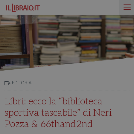
EDITORIA
Libri: ecco la “biblioteca
sportiva tascabile” di Neri
Pozza & 66thand2nd