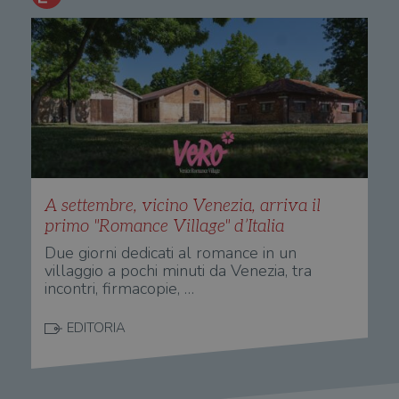
identificativo
You
del client. È
ten
incluso in ogni
del
richiesta di
del
pagina in un
vid
sito e utilizzato
Yo
per calcolare i
inc
dati di
sit
visitatori,
det
sessioni e
il 
campagne per i
sit
report di analisi
uti
dei siti. Per
nuo
impostazione
vec
predefinita,
del
scade dopo 2
di 
anni, sebbene
A settembre, vicino Venezia, arriva il
sia
VISITOR_PRIVACY_METADATA
5 mesi 4
Que
YouTube
primo "Romance Village" d’Italia
personalizzabile
settimane
imp
.youtube.com
dai proprietari
You
Due giorni dedicati al romance in un
di siti Web.
mem
villaggio a pochi minuti da Venezia, tra
sta
con
incontri, firmacopie, …
coo
del
do
EDITORIA
cor