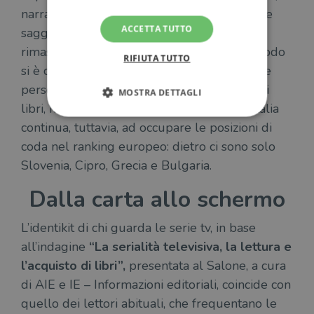
narrativa di genere, graphic novel, manuali e
ACCETTA TUTTO
saggistica) nella popolazione 14-75 anni è
rimasta stabile al 60%. Nel medesimo periodo
RIFIUTA TUTTO
si è confermata al 64% la percentuale delle
persone che si dichiarano lettori, non solo di
MOSTRA DETTAGLI
libri, ma anche di ebook o di audiolibri. L’Italia
continua, tuttavia, ad occupare le posizioni di
coda nel ranking europeo: dietro ci sono solo
Strettamente necessari
Performance
Slovenia, Cipro, Grecia e Bulgaria.
Targeting
Terze parti
Dalla carta allo schermo
I cookie strettamente necessari consentono le
funzionalità principali del sito web come
l'accesso dell'utente e la gestione dell'account. Il
sito web non può essere utilizzato
L’identikit di chi guarda le serie tv, in base
correttamente senza i cookie strettamente
all’indagine
“La serialità televisiva, la lettura e
necessari.
l’acquisto di libri”,
presentata al Salone, a cura
Fornitore
/
Nome
Scadenza
Desc
Dominio
di AIE e IE – Informazioni editoriali, coincide con
wordpress_test_cookie
Sessione
Wor
Automattic
quello dei lettori abituali, che frequentano le
imp
Inc.