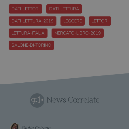
msToken
.tiktok.com
1
Ques
DATI-LETTORI
DATI-LETTURA
settimana
vien
3 giorni
util
scop
DATI-LETTURA-2019
LEGGERE
LETTORI
aute
e si
assi
LETTURA-ITALIA
MERCATO-LIBRO-2019
che 
rim
regis
SALONE-DI-TORINO
i lor
sian
qua
nav
attra
sito
inte
con 
servi
News Correlate
Fornitore
Nome
/
Scadenza
Descrizione
Fornitore
Dominio
Fornitore
/
Giulia Ceirano
Nome
Scadenza
Des