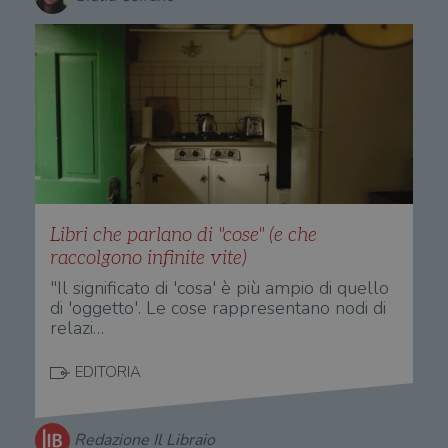
Nome
/
Scadenza
Dominio
Descrizione
_ga_RXJCD2NFMF
.illibraio.it
1 anno 1
Questo cookie
Dominio
mese
viene utilizzato
__Secure-ROLLOUT_TOKEN
.youtube.com
5 mesi 4
da Google
settimane
UserProfile
.illibraio.it
1 anno
Identifica
Analytics per
l'utente che
mantenere lo
ttwid
.tiktok.com
11 mesi 4
Que
naviga sul
stato della
settimane
co
sito.
sessione.
ass
l'an
_fbp
2 mesi 4
Utilizzato
Meta
_ga
1 anno 1
Questo nome
Google
dis
settimane
da
Platform
mese
di cookie è
LLC
dei
Facebook
Inc.
associato a
.illibraio.it
per
per fornire
.illibraio.it
Google
in 
una serie di
Universal
int
prodotti
Analytics, che
ute
pubblicitari
rappresenta un
par
come
aggiornamento
par
offerte in
Libri che parlano di "cose" (e che
significativo del
cat
tempo reale
servizio di
raccolgono infinite vite)
gen
da
analisi più
sti
inserzionisti
comunemente
"Il significato di 'cosa' è più ampio di quello
terzi.
usato da
YSC
Sessione
Que
Google LLC
di 'oggetto'. Le cose rappresentano nodi di
Google. Questo
imp
.youtube.com
cookie viene
relazi…
Yo
utilizzato per
ten
distinguere gli
del
utenti unici
vis
EDITORIA
assegnando un
dei
numero
inc
generato
casualmente
VISITOR_INFO1_LIVE
5 mesi 4
Que
Google LLC
come
Redazione Il Libraio
settimane
imp
.youtube.com