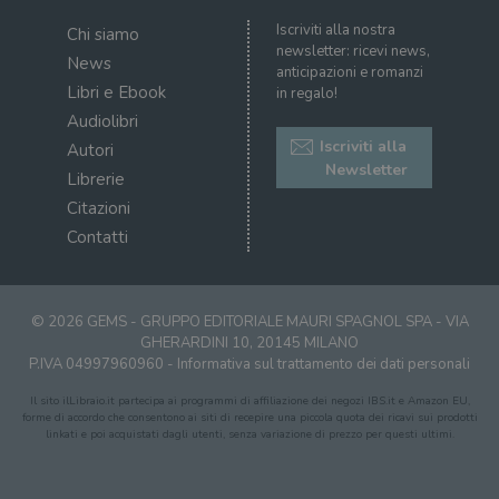
Iscriviti alla nostra
Chi siamo
newsletter: ricevi news,
News
anticipazioni e romanzi
Libri e Ebook
in regalo!
Audiolibri
Iscriviti alla
Autori
Newsletter
Librerie
Citazioni
Contatti
© 2026 GEMS - GRUPPO EDITORIALE MAURI SPAGNOL SPA - VIA
GHERARDINI 10, 20145 MILANO
P.IVA 04997960960 -
Informativa sul trattamento dei dati personali
Il sito ilLibraio.it partecipa ai programmi di affiliazione dei negozi IBS.it e Amazon EU,
forme di accordo che consentono ai siti di recepire una piccola quota dei ricavi sui prodotti
linkati e poi acquistati dagli utenti, senza variazione di prezzo per questi ultimi.