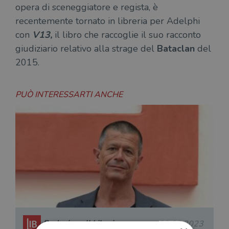
opera di sceneggiatore e regista, è
recentemente tornato in libreria per Adelphi
con
V13,
il libro che raccoglie il suo racconto
giudiziario relativo alla strage del
Bataclan
del
2015.
PUÒ INTERESSARTI ANCHE
Redazione Il Libraio
22.03.2023