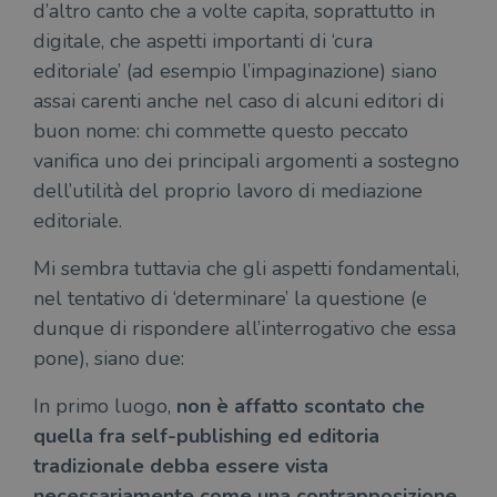
d’altro canto che a volte capita, soprattutto in
3 giorni
util
scop
digitale, che aspetti importanti di ‘cura
aute
e si
editoriale’ (ad esempio l’impaginazione) siano
assi
che 
assai carenti anche nel caso di alcuni editori di
rim
regis
buon nome: chi commette questo peccato
i lor
sian
vanifica uno dei principali argomenti a sostegno
qua
nav
dell’utilità del proprio lavoro di mediazione
attra
editoriale.
sito
inte
con 
servi
Mi sembra tuttavia che gli aspetti fondamentali,
nel tentativo di ‘determinare’ la questione (e
dunque di rispondere all’interrogativo che essa
pone), siano due:
Fornitore
In primo luogo,
non è affatto scontato che
Nome
/
Scadenza
Descrizione
quella fra self-publishing ed editoria
Fornitore
Dominio
Fornitore
/
Nome
Scadenza
Des
Nome
/
Scadenza
Dominio
Descrizione
tradizionale debba essere vista
_ga_RXJCD2NFMF
.illibraio.it
1 anno 1
Questo cookie
Dominio
mese
viene utilizzato
__Secure-ROLLOUT_TOKEN
.youtube.com
5 mesi 4
necessariamente come una contrapposizione