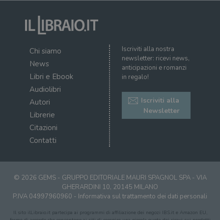
Iscriviti alla nostra
Chi siamo
newsletter: ricevi news,
News
anticipazioni e romanzi
Libri e Ebook
in regalo!
Audiolibri
Iscriviti alla
Autori
Newsletter
Librerie
Citazioni
Contatti
© 2026 GEMS - GRUPPO EDITORIALE MAURI SPAGNOL SPA - VIA
GHERARDINI 10, 20145 MILANO
P.IVA 04997960960 -
Informativa sul trattamento dei dati personali
Il sito ilLibraio.it partecipa ai programmi di affiliazione dei negozi IBS.it e Amazon EU,