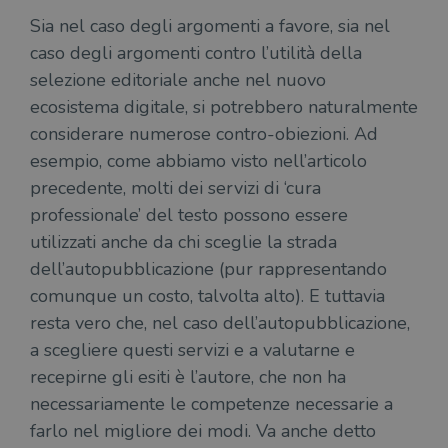
login
Sia nel caso degli argomenti a favore, sia nel
vien
util
caso degli argomenti contro l’utilità della
verif
bro
selezione editoriale anche nel nuovo
è im
per 
ecosistema digitale, si potrebbero naturalmente
o rif
cook
considerare numerose contro-obiezioni. Ad
wordpress_sec_[hash]
.illibraio.it
Sessione
Usat
esempio, come abbiamo visto nell’articolo
gesti
sess
precedente, molti dei servizi di ‘cura
uten
sul s
professionale’ del testo possono essere
wordpress_logged_in_[hash]
.illibraio.it
Sessione
Usat
utilizzati anche da chi sceglie la strada
gesti
sess
dell’autopubblicazione (pur rappresentando
uten
sul s
comunque un costo, talvolta alto). E tuttavia
resta vero che, nel caso dell’autopubblicazione,
CookieScriptConsent
1 mese
Memo
CookieScript
stat
.illibraio.it
a scegliere questi servizi e a valutarne e
cons
cook
recepirne gli esiti è l’autore, che non ha
dell
il d
necessariamente le competenze necessarie a
corr
farlo nel migliore dei modi. Va anche detto
msToken
.tiktok.com
1
Ques
settimana
vien