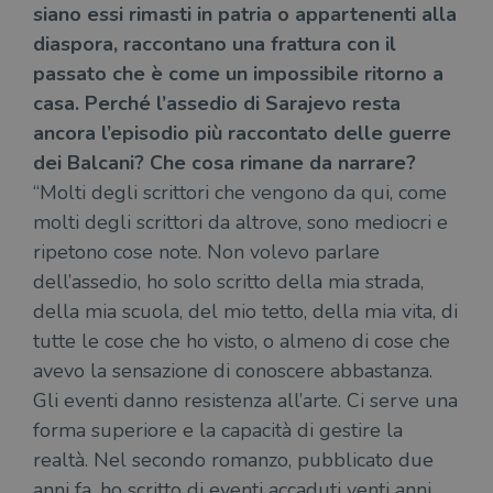
siano essi rimasti in patria o appartenenti alla
wordpress_sec_[hash]
.illibraio.it
Sessione
Usat
diaspora, raccontano una frattura con il
gesti
sess
passato che è come un impossibile ritorno a
uten
sul s
casa. Perché l’assedio di Sarajevo resta
wordpress_logged_in_[hash]
.illibraio.it
Sessione
Usat
ancora l’episodio più raccontato delle guerre
gesti
sess
dei Balcani? Che cosa rimane da narrare?
uten
sul s
“Molti degli scrittori che vengono da qui, come
CookieScriptConsent
1 mese
Memo
CookieScript
molti degli scrittori da altrove, sono mediocri e
stat
.illibraio.it
cons
ripetono cose note. Non volevo parlare
cook
dell
dell’assedio, ho solo scritto della mia strada,
il d
corr
della mia scuola, del mio tetto, della mia vita, di
msToken
.tiktok.com
1
Ques
tutte le cose che ho visto, o almeno di cose che
settimana
vien
avevo la sensazione di conoscere abbastanza.
3 giorni
util
scop
Gli eventi danno resistenza all’arte. Ci serve una
aute
e si
forma superiore e la capacità di gestire la
assi
che 
realtà. Nel secondo romanzo, pubblicato due
rim
regis
anni fa, ho scritto di eventi accaduti venti anni
i lor