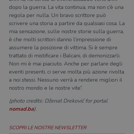
sian
dopo la guerra. La vita continua, ma non c’è una
qua
nav
regola per nulla. Un bravo scrittore può
attra
sito
scrivere una storia a partire da qualsiasi cosa. La
inte
con 
mia sensazione, sulle nostre storie sulla guerra,
servi
è che molti scrittori danno l’impressione di
assumere la posizione di vittima. Si è sempre
trattato di mistificare i Balcani, di demonizzarli.
Non mi è mai piaciuto. Anche per parlare degli
Fornitore
eventi presenti, ci serve molta più azione rivolta
Nome
/
Scadenza
Descrizione
a noi stessi. Nessuno verrà a rendere migliori il
Fornitore
Dominio
Fornitore
/
Nome
Scadenza
Des
Nome
/
Scadenza
Dominio
Descrizione
nostro mondo e le nostre vite”.
_ga_RXJCD2NFMF
.illibraio.it
1 anno 1
Questo cookie
Dominio
mese
viene utilizzato
__Secure-ROLLOUT_TOKEN
.youtube.com
5 mesi 4
da Google
settimane
UserProfile
.illibraio.it
1 anno
Identifica
(photo credits: Dženat Dreković for portal
Analytics per
l'utente che
mantenere lo
ttwid
.tiktok.com
11 mesi 4
Que
naviga sul
nomad.ba
).
stato della
settimane
co
sito.
sessione.
ass
l'an
_fbp
2 mesi 4
Utilizzato
Meta
_ga
1 anno 1
Questo nome
Google
dis
settimane
da
Platform
mese
di cookie è
LLC
dei
SCOPRI LE NOSTRE NEWSLETTER
Facebook
Inc.
associato a
.illibraio.it
per
per fornire
.illibraio.it