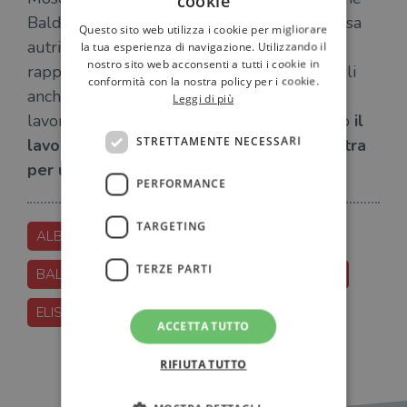
cookie
Baldini+Castoldi e il suo catalogo, è lei stessa
Questo sito web utilizza i cookie per migliorare
autrice e sa quanto è importante curare il
la tua esperienza di navigazione. Utilizzando il
nostro sito web acconsenti a tutti i cookie in
rapporto personale con gli scrittori e seguirli
conformità con la nostra policy per i cookie.
anche nella promozione, non solo nella
Leggi di più
lavorazione del testo”. E aggiunge: “Peraltro
il
STRETTAMENTE NECESSARI
lavoro di ufficio stampa è un’ottima palestra
per un editor”.
PERFORMANCE
TARGETING
ALBERTO-ROLLO
BALDINI
TERZE PARTI
BALDINI-CASTOLDI
CHIARA-MOSCARDELLI
ELISABETTA-SGARBI
LUCA-USSIA
ACCETTA TUTTO
RIFIUTA TUTTO