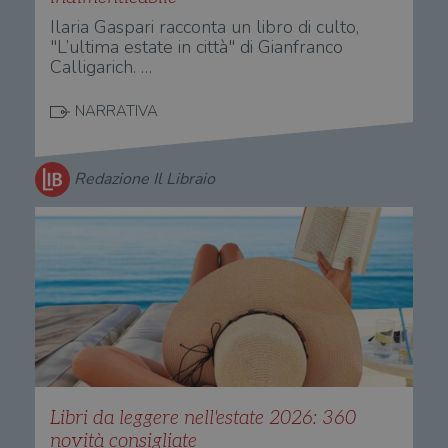
per 
o rif
Ilaria Gaspari racconta un libro di culto,
cook
"L’ultima estate in città" di Gianfranco
wordpress_sec_[hash]
.illibraio.it
Sessione
Usat
Calligarich. …
gesti
sess
uten
NARRATIVA
sul s
wordpress_logged_in_[hash]
.illibraio.it
Sessione
Usat
gesti
sess
Redazione Il Libraio
uten
sul s
CookieScriptConsent
1 mese
Memo
CookieScript
stat
.illibraio.it
cons
cook
dell
il d
corr
msToken
.tiktok.com
1
Ques
settimana
vien
3 giorni
util
scop
aute
e si
Libri da leggere nell'estate 2026: 360
assi
novità consigliate
che 