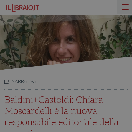
NARRATIVA
Baldini+Castoldi: Chiara
Moscardelli è la nuova
responsabile editoriale della