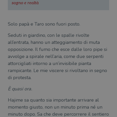
alla
sogno e realtà
login
vien
util
verif
bro
Solo papà e Taro sono fuori posto.
è im
per 
o rif
Seduti in giardino, con le spalle rivolte
cook
all’entrata, hanno un atteggiamento di muta
wordpress_sec_[hash]
.illibraio.it
Sessione
Usat
gesti
opposizione. Il fumo che esce dalle loro pipe si
sess
uten
avvolge a spirale nell’aria, come due serpenti
sul s
attorcigliati intorno a un’invisibile pianta
wordpress_logged_in_[hash]
.illibraio.it
Sessione
Usat
gesti
rampicante. Le mie viscere si rivoltano in segno
sess
uten
di protesta.
sul s
CookieScriptConsent
1 mese
Memo
CookieScript
È quasi ora.
stat
.illibraio.it
cons
cook
Hajime sa quanto sia importante arrivare al
dell
il d
momento giusto, non un minuto prima né un
corr
minuto dopo. Sa che deve percorrere il sentiero
msToken
.tiktok.com
1
Ques