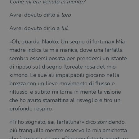
mese
viene utilizzato
Come mi era venuto in mente?
__Secure-ROLLOUT_TOKEN
.youtube.com
5 mesi 4
da Google
settimane
UserProfile
.illibraio.it
1 anno
Identifica
Analytics per
l'utente che
mantenere lo
Avrei dovuto dirlo a
loro
.
ttwid
.tiktok.com
11 mesi 4
Que
naviga sul
stato della
settimane
co
sito.
sessione.
ass
Avrei dovuto dirlo a
lui
.
l'an
_fbp
2 mesi 4
Utilizzato
Meta
_ga
1 anno 1
Questo nome
Google
dis
settimane
da
Platform
mese
di cookie è
LLC
dei
Facebook
Inc.
associato a
.illibraio.it
per
«Oh, guarda, Naoko. Un segno di fortuna.» Mia
per fornire
.illibraio.it
Google
in 
una serie di
Universal
madre indica la mia manica, dove una farfalla
int
prodotti
Analytics, che
ute
pubblicitari
rappresenta un
sembra essersi posata per prendersi un istante
par
come
aggiornamento
par
offerte in
di riposo sul disegno floreale rosa del mio
significativo del
cat
tempo reale
servizio di
gen
da
kimono. Le sue ali impalpabili giocano nella
analisi più
sti
inserzionisti
comunemente
terzi.
brezza con un lieve movimento di flusso e
usato da
YSC
Sessione
Que
Google LLC
Google. Questo
imp
.youtube.com
riflusso, e subito mi torna in mente la visione
cookie viene
Yo
utilizzato per
ten
che ho avuto stamattina al risveglio e tiro un
distinguere gli
del
utenti unici
vis
profondo respiro.
assegnando un
dei
numero
inc
generato
«Ti ho sognato, sai, farfallina?» dico sorridendo,
casualmente
VISITOR_INFO1_LIVE
5 mesi 4
Que
Google LLC
come
settimane
imp
.youtube.com
più tranquilla mentre osservo la mia amichetta
identificativo
You
del client. È
ten
che è tornata da me. «Ci siamo fatte trasportare