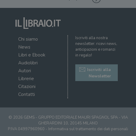
Iscriviti alla nostra
Chi siamo
newsletter: ricevi news,
News
anticipazioni e romanzi
Libri e Ebook
in regalo!
Audiolibri
Iscriviti alla
Autori
Newsletter
Librerie
Citazioni
Contatti
© 2026 GEMS - GRUPPO EDITORIALE MAURI SPAGNOL SPA - VIA
GHERARDINI 10, 20145 MILANO
P.IVA 04997960960 -
Informativa sul trattamento dei dati personali