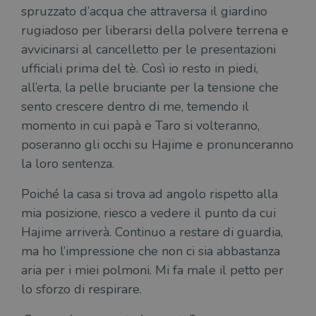
settimana
vien
spruzzato d’acqua che attraversa il giardino
3 giorni
util
rugiadoso per liberarsi della polvere terrena e
scop
aute
avvicinarsi al cancelletto per le presentazioni
e si
assi
ufficiali prima del tè. Così io resto in piedi,
che 
rim
all’erta, la pelle bruciante per la tensione che
regis
i lor
sento crescere dentro di me, temendo il
sian
qua
momento in cui papà e Taro si volteranno,
nav
attra
poseranno gli occhi su Hajime e pronunceranno
sito
inte
la loro sentenza.
con 
servi
Poiché la casa si trova ad angolo rispetto alla
mia posizione, riesco a vedere il punto da cui
Hajime arriverà. Continuo a restare di guardia,
ma ho l’impressione che non ci sia abbastanza
Fornitore
aria per i miei polmoni. Mi fa male il petto per
Nome
/
Scadenza
Descrizione
Fornitore
Dominio
Fornitore
/
lo sforzo di respirare.
Nome
Scadenza
Des
Nome
/
Scadenza
Dominio
Descrizione
_ga_RXJCD2NFMF
.illibraio.it
1 anno 1
Questo cookie
Dominio