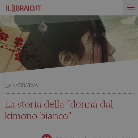
NARRATIVA
La storia della “donna dal
kimono bianco”