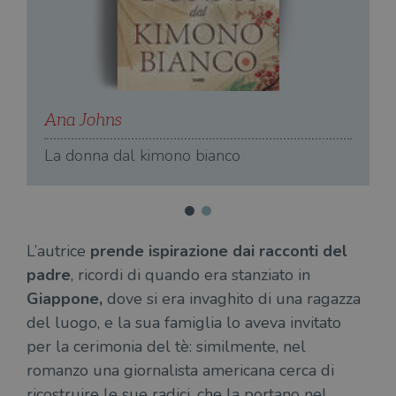
Ana Johns
A
La donna dal kimono bianco
M
L’autrice
prende ispirazione dai racconti del
padre
, ricordi di quando era stanziato in
Giappone,
dove si era invaghito di una ragazza
del luogo, e la sua famiglia lo aveva invitato
per la cerimonia del tè: similmente, nel
romanzo una giornalista americana cerca di
ricostruire le sue radici, che la portano nel