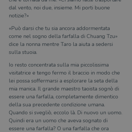
incluso in ogni
del
richiesta di
del
dal vento, noi due, insieme. Mi porti buone
pagina in un
vid
sito e utilizzato
Yo
notizie?»
per calcolare i
inc
dati di
sit
visitatori,
det
«Può darsi che tu sia ancora addormentata
sessioni e
il 
campagne per i
sit
come nel sogno della farfalla di Chuang Tzu»
report di analisi
uti
dei siti. Per
nuo
dice la nonna mentre Taro la aiuta a sedersi
impostazione
vec
predefinita,
sulla stuoia.
del
scade dopo 2
di 
anni, sebbene
sia
Io resto concentrata sulla mia piccolissima
VISITOR_PRIVACY_METADATA
5 mesi 4
Que
YouTube
personalizzabile
settimane
imp
.youtube.com
dai proprietari
visitatrice e tengo fermo il braccio in modo che
You
di siti Web.
mem
lei possa soffermarsi a esplorare la seta della
sta
con
mia manica. Il grande maestro taoista sognò di
coo
del
essere una farfalla, completamente dimentico
do
cor
della sua precedente condizione umana.
Quando si svegliò, eccolo là. Di nuovo un uomo.
Quindi era un uomo che aveva sognato di
essere una farfalla? O una farfalla che ora