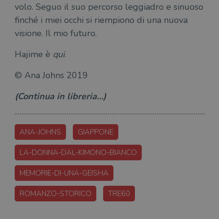
volo. Seguo il suo percorso leggiadro e sinuoso
finché i miei occhi si riempiono di una nuova
visione. Il mio futuro.
Hajime è
qui
.
© Ana Johns 2019
(Continua in libreria…)
ANA-JOHNS
GIAPPONE
LA-DONNA-DAL-KIMONO-BIANCO
MEMORIE-DI-UNA-GEISHA
ROMANZO-STORICO
TRE60