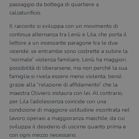
passaggio da bottega di quartiere a
calzaturificio.
Fornitore
Nome
/
Scadenza
Descrizione
Il racconto si sviluppa con un movimento di
Fornitore
Dominio
Fornitore
/
Nome
Scadenza
Des
continua alternanza tra Lenù e Lila, che porta il
Nome
/
Scadenza
Dominio
Descrizione
_ga_RXJCD2NFMF
.illibraio.it
1 anno 1
Questo cookie
Dominio
lettore a un incessante paragone tra le due
mese
viene utilizzato
__Secure-ROLLOUT_TOKEN
.youtube.com
5 mesi 4
da Google
settimane
UserProfile
.illibraio.it
1 anno
Identifica
vicende: se entrambe sono costrette a subire la
Analytics per
l'utente che
mantenere lo
ttwid
.tiktok.com
11 mesi 4
Que
naviga sul
“normale” violenza familiare, Lenù ha maggiori
stato della
settimane
co
sito.
sessione.
ass
possibilità di liberarsene, ma non perché la sua
l'an
_fbp
2 mesi 4
Utilizzato
Meta
_ga
1 anno 1
Questo nome
Google
dis
settimane
da
famiglia si rivela essere meno violenta, bensì
Platform
mese
di cookie è
LLC
dei
Facebook
Inc.
associato a
.illibraio.it
per
grazie alla “relazione di affidamento” che la
per fornire
.illibraio.it
Google
in 
una serie di
Universal
int
maestra Oliviero instaura con lei. Al contrario,
prodotti
Analytics, che
ute
pubblicitari
rappresenta un
per Lila l’adolescenza coincide con una
par
come
aggiornamento
par
offerte in
significativo del
condizione di maggiore solitudine incontrata nel
cat
tempo reale
servizio di
gen
da
lavoro operaio a maggioranza maschile, da cui
analisi più
sti
inserzionisti
comunemente
terzi.
sviluppa il desiderio di uscirne quanto prima e
usato da
YSC
Sessione
Que
Google LLC
Google. Questo
imp
.youtube.com
con ogni mezzo necessario.
cookie viene
Yo
utilizzato per