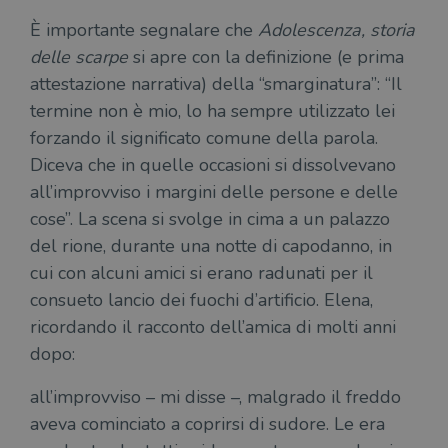
ten
distinguere gli
del
È importante segnalare che
Adolescenza, storia
utenti unici
vis
assegnando un
dei
delle scarpe
si apre con la definizione (e prima
numero
inc
generato
attestazione narrativa) della “smarginatura”: “Il
casualmente
VISITOR_INFO1_LIVE
5 mesi 4
Que
Google LLC
come
settimane
imp
.youtube.com
termine non è mio, lo ha sempre utilizzato lei
identificativo
You
del client. È
ten
forzando il significato comune della parola.
incluso in ogni
del
richiesta di
del
Diceva che in quelle occasioni si dissolvevano
pagina in un
vid
sito e utilizzato
Yo
all’improvviso i margini delle persone e delle
per calcolare i
inc
dati di
sit
cose”. La scena si svolge in cima a un palazzo
visitatori,
det
sessioni e
il 
del rione, durante una notte di capodanno, in
campagne per i
sit
report di analisi
cui con alcuni amici si erano radunati per il
uti
dei siti. Per
nuo
impostazione
consueto lancio dei fuochi d’artificio. Elena,
vec
predefinita,
del
scade dopo 2
ricordando il racconto dell’amica di molti anni
di 
anni, sebbene
sia
dopo:
VISITOR_PRIVACY_METADATA
5 mesi 4
Que
YouTube
personalizzabile
settimane
imp
.youtube.com
dai proprietari
You
di siti Web.
all’improvviso – mi disse –, malgrado il freddo
mem
sta
aveva cominciato a coprirsi di sudore. Le era
con
coo