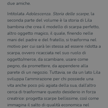
due amiche.
CookieScriptConsent
1 mese
Memo
CookieScript
stat
.illibraio.it
cons
Intitolata
Adolescenza. Storia delle scarpe
, la
cook
dell
seconda parte del volume è la storia di Lila
il d
corr
bambina che crea il modello di scarpa perfetto,
altro oggetto magico, il quale, finendo nelle
msToken
.tiktok.com
1
Ques
settimana
vien
mani del padre e del fratello, si trasforma nel
3 giorni
util
scop
motivo per cui sarà lei stessa ad essere ridotta a
aute
e si
scarpa, ovvero ricacciata nel suo ruolo di
assi
che 
oggetto/merce, da scambiare, usare come
rim
regis
pegno, da promettere, da appendere alla
i lor
sian
parete di un negozio. Tuttavia, se da un lato Lila
qua
nav
sviluppa l’ammirazione per chi possiede una
attra
sito
vita anche poco più agiata della sua, dall’altro
inte
con 
cerca di trasformare questo desiderio in forza
servi
creatrice: progetta scarpe bellissime, così come
immagina il salto di qualità economica nel