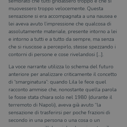
sembrato che tutti gridassero troppo e che si
del
do
muovessero troppo velocemente. Questa
cor
sensazione si era accompagnata a una nausea e
lei aveva avuto l’impressione che qualcosa di
assolutamente materiale, presente intorno a lei
e intorno a tutti e a tutto da sempre, ma senza
che si riuscisse a percepirlo, stesse spezzando i
contorni di persone e cose rivelandosi […].
La voce narrante utilizza lo schema del futuro
anteriore per analizzare criticamente il concetto
di “smarginatura”: quando Lila le fece quel
racconto ammise che, nonostante quella parola
le fosse stata chiara solo nel 1980 (durante il
terremoto di Napoli), aveva già avuto “la
sensazione di trasferirsi per poche frazioni di
secondo in una persona o una cosa o un