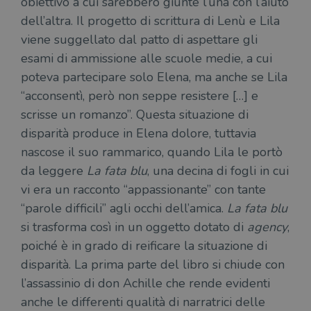
obiettivo a cui sarebbero giunte l’una con l’aiuto
necessari.
dell’altra. Il progetto di scrittura di Lenù e Lila
Fornitore
/
Nome
Scadenza
Desc
viene suggellato dal patto di aspettare gli
Dominio
esami di ammissione alle scuole medie, a cui
wordpress_test_cookie
Sessione
Wor
Automattic
imp
Inc.
poteva partecipare solo Elena, ma anche se Lila
ques
.illibraio.it
quan
“acconsentì, però non seppe resistere […] e
alla
login
scrisse un romanzo”. Questa situazione di
vien
util
disparità produce in Elena dolore, tuttavia
verif
nascose il suo rammarico, quando Lila le portò
bro
è im
da leggere
La fata blu
, una decina di fogli in cui
per 
o rif
vi era un racconto “appassionante” con tante
cook
“parole difficili” agli occhi dell’amica.
La fata blu
wordpress_sec_[hash]
.illibraio.it
Sessione
Usat
gesti
si trasforma così in un oggetto dotato di
agency
,
sess
uten
poiché è in grado di reificare la situazione di
sul s
disparità. La prima parte del libro si chiude con
wordpress_logged_in_[hash]
.illibraio.it
Sessione
Usat
gesti
l’assassinio di don Achille che rende evidenti
sess
uten
anche le differenti qualità di narratrici delle
sul s