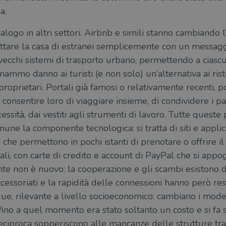
a.
ogo in altri settori. Airbnb e simili stanno cambiando l’
ffittare la casa di estranei semplicemente con un messa
 i vecchi sistemi di trasporto urbano, permettendo a ciasc
Gnammo danno ai turisti (e non solo) un’alternativa ai ri
proprietari. Portali già famosi o relativamente recenti, p
onsentire loro di viaggiare insieme, di condividere i pasti
essità, dai vestiti agli strumenti di lavoro. Tutte queste
mune la componente tecnologica: si tratta di siti e applic
che permettono in pochi istanti di prenotare o offrire il 
i, con carte di credito e account di PayPal che si appog
ante non è nuovo: la cooperazione e gli scambi esistono d
ccessoriati e la rapidità delle connessioni hanno però re
ue, rilevante a livello socioeconomico: cambiano i mod
fino a quel momento era stato soltanto un costo e si fa s
à reciproca sopperiscono alle mancanze delle strutture tra