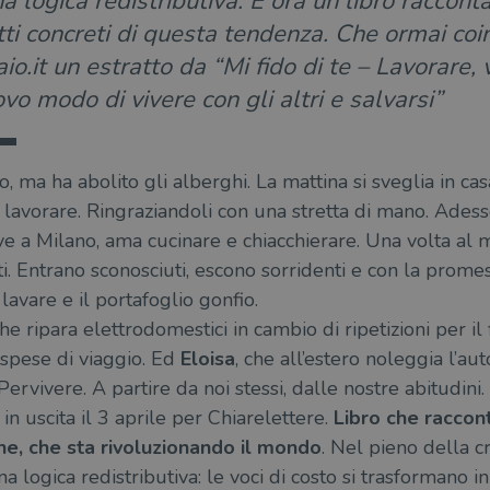
a logica redistributiva. E ora un libro raccont
fetti concreti di questa tendenza. Che ormai co
braio.it un estratto da “Mi fido di te – Lavorare
ovo modo di vivere con gli altri e salvarsi”
 ma ha abolito gli alberghi. La mattina si sveglia in casa
 lavorare. Ringraziandoli con una stretta di mano. Adess
ive a Milano, ama cucinare e chiacchierare. Una volta al
ti. Entrano sconosciuti, escono sorridenti e con la promes
avare e il portafoglio gonfio.
he ripara elettrodomestici in cambio di ripetizioni per il
 spese di viaggio. Ed
Eloisa
, che all’estero noleggia l’aut
Pervivere. A partire da noi stessi, dalle nostre abitudini
o
in uscita il 3 aprile per Chiarelettere.
Libro che raccon
ne, che sta rivoluzionando il mondo
. Nel pieno della cri
a logica redistributiva: le voci di costo si trasformano i