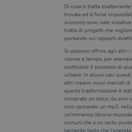
Di cosa si tratta esattamente
msToken
trovata ed è forse impossibil
economy
sono nate iniziative
tratta di progetti che voglio
puntando sui rapporti diretti
Fornitore
Forni
/
Nome
Nome
Dominio
/
Nome
Domi
Si possono offrire agli altri
UserProfile
.illibraio.it
_ga_RXJCD2NFMF
__Secure-ROLLOUT_TOKE
.illibr
risorse e tempo, per esempi
_fbp
Meta
Platform In
sostituisce il possesso di qu
_ga
ttwid
.illibraio.it
Goog
urbano. In alcuni casi, quest
LLC
.illibr
altri creano nuovi mercati di
YSC
questa trasformazione è stata
comprato un disco; da anni 
VISITOR_INFO1_LIVE
solo caricando un mp3: nella 
un’immensa libreria musicale 
VISITOR_PRIVACY_METAD
comuni che a un certo punto
talmente tanto che l’azienda