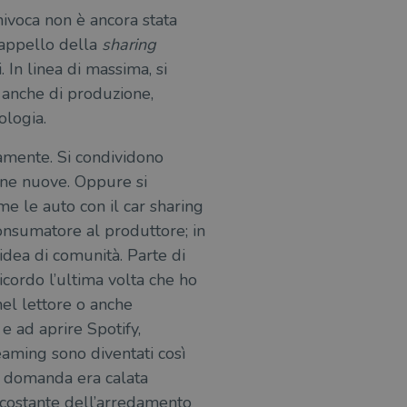
univoca non è ancora stata
azione e sicurezza,
i loro dati siano protetti
 cappello della
sharing
no con i suoi servizi.
. In linea di massima, si
o anche di produzione,
ologia.
icamente. Si condividono
o stato della sessione.
one nuove. Oppure si
itari come offerte in tempo
me le auto con il car sharing
he rappresenta un
si e la distribuzione dei
te usato da Google.
degli utenti, ma senza
 consumatore al produttore; in
segnando un numero
le è stimolante.
’idea di comunità. Parte di
ni richiesta di pagina in
agne per i report di analisi
traccia delle
icordo l’ultima volta che ho
ia personalizzabile dai
el lettore o anche
raccia delle preferenze
siti; può anche determinare
e ad aprire Spotify,
a o la vecchia versione
reaming sono diventati così
zare lo stato del
a domanda era calata
nte.
a costante dell’arredamento