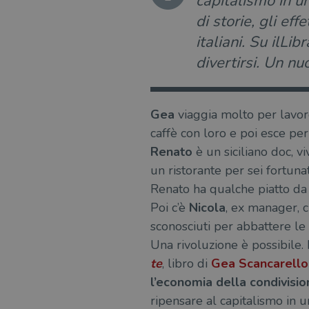
capitalismo in un
di storie, gli ef
italiani. Su ilLi
divertirsi. Un nu
Gea
viaggia molto per lavoro,
caffè con loro e poi esce per
Renato
è un siciliano doc, v
un ristorante per sei fortuna
Renato ha qualche piatto da l
Poi c’è
Nicola
, ex manager, c
sconosciuti per abbattere le
Una rivoluzione è possibile. 
te
, libro di
Gea Scancarell
l’economia della condivisio
ripensare al capitalismo in un