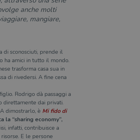
a, attraverso una serie
involge anche molti
, viaggiare, mangiare,
 di sconosciuti, prende il
o ha amici in tutto il mondo.
 mese trasforma casa sua in
sa di rivedersi. A fine cena
 figlio. Rodrigo dà passaggi a
o direttamente dai privati.
. A dimostrarlo, è
Mi fido di
ta la “sharing economy”,
si, infatti, contribuisce a
n risorse. E le persone