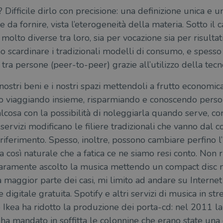
? Difficile dirlo con precisione: una definizione unica e 
.tiktok.com
1
Questo cookie viene utilizzato per scopi di autentic
settimana
assicurando che gli utenti rimangano registrati e che 
e da fornire, vista l’eterogeneità della materia. Sotto il
3 giorni
quando navigano attraverso il sito web o interagisco
 molto diverse tra loro, sia per vocazione sia per risultati
no scardinare i tradizionali modelli di consumo, e spess
 tra persone (peer-to-peer) grazie all’utilizzo della tecn
tore
Scadenza
Descrizione
Fornitore
Scadenza
/
Descrizione
Scadenza
Descrizione
nio
Dominio
 i nostri beni e i nostri spazi mettendoli a frutto econom
1 anno
Identifica l'utente che naviga sul sito.
N
aio.it
.youtube.com
1 anno 1
Questo cookie viene utilizzato da Google Analytics per mantenere l
5 mesi 4
o viaggiando insieme, risparmiando e conoscendo pers
2 mesi 4
Utilizzato da Facebook per fornire una serie di prodotti pubblic
mese
settimane
settimane
reale da inserzionisti terzi.
c.
alcosa con la possibilità di noleggiarla quando serve, co
.tiktok.com
1 anno 1
Questo nome di cookie è associato a Google Universal Analytics, c
11 mesi 4
Questo cookie è comunemente associato con l'anali
le
mese
aggiornamento significativo del servizio di analisi più comunemen
settimane
contenuti personalizzabile in base alle interazioni 
i servizi modificano le filiere tradizionali che vanno dal
Questo cookie viene utilizzato per distinguere gli utenti unici as
particolari particolari, una categorizzazione genera
aio.it
 riferimento. Spesso, inoltre, possono cambiare perfino l
generato casualmente come identificativo del client. È incluso in og
un sito e utilizzato per calcolare i dati di visitatori, sessioni e camp
Sessione
Questo cookie è impostato da YouTube per tenere 
Google LLC
 così naturale che a fatica ce ne siamo resi conto. Non r
dei siti. Per impostazione predefinita, scade dopo 2 anni, sebbene s
visualizzazioni dei video incorporati.
.youtube.com
proprietari di siti Web.
raramente ascolto la musica mettendo un compact disc n
5 mesi 4
Questo cookie è impostato da Youtube per tenere t
Google LLC
settimane
dell'utente per i video di Youtube incorporati nei 
.youtube.com
maggior parte dei casi, mi limito ad andare su Internet 
se il visitatore del sito web sta utilizzando la nuov
dell'interfaccia di Youtube.
digitale gratuita. Spotify e altri servizi di musica in st
ATA
5 mesi 4
Questo cookie è impostato da Youtube per memoriz
YouTube
 Ikea ha ridotto la produzione dei porta-cd: nel 2011 l
settimane
consenso ai cookie dell'utente per il dominio corre
.youtube.com
 ha mandato in soffitta le colonnine che erano state un