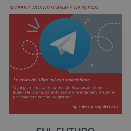
SCOPRI IL NOSTRO CANALE TELEGRAM
Le news del libro sul tuo smartphone
Ogni giorno dalla redazione de
ilLibraio.it
notizie,
interviste, storie, approfondimenti e interventi d’autore
per rimanere sempre aggiornati
Inizia a seguirci ora