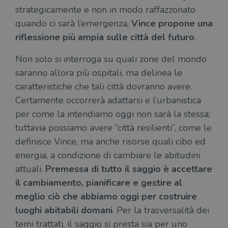
necessari.
strategicamente e non in modo raffazzonato
quando ci sarà l’emergenza,
Vince propone una
Fornitore
/
Nome
Scadenza
Desc
Dominio
riflessione più ampia sulle città del futuro
.
wordpress_test_cookie
Sessione
Wor
Automattic
imp
Inc.
Non solo si interroga su quali zone del mondo
ques
.illibraio.it
quan
saranno allora più ospitali, ma delinea le
alla
login
caratteristiche che tali città dovranno avere.
vien
util
Certamente occorrerà adattarsi e l’urbanistica
verif
bro
per come la intendiamo oggi non sarà la stessa;
è im
per 
tuttavia possiamo avere “città resilienti”, come le
o rif
cook
definisce Vince, ma anche risorse quali cibo ed
wordpress_sec_[hash]
.illibraio.it
Sessione
Usat
energia, a condizione di cambiare le abitudini
gesti
attuali.
Premessa di tutto il saggio è accettare
sess
uten
il cambiamento, pianificare e gestire al
sul s
meglio ciò che abbiamo oggi per costruire
wordpress_logged_in_[hash]
.illibraio.it
Sessione
Usat
gesti
luoghi abitabili domani
. Per la trasversalità dei
sess
uten
temi trattati, il saggio si presta sia per uno
sul s