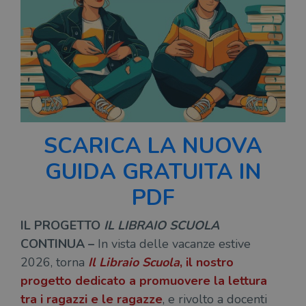
SCARICA LA NUOVA
GUIDA GRATUITA IN
PDF
IL PROGETTO
IL LIBRAIO SCUOLA
CONTINUA –
In vista delle vacanze estive
2026, torna
Il Libraio Scuola
, il nostro
progetto dedicato a promuovere la lettura
tra i ragazzi e le ragazze
, e rivolto a docenti