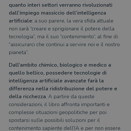
del
quanto interi settori verranno rivoluzionati
do
cor
dall’impiego massiccio dell’intelligenza
artificiale
: a suo parere, la vera sfida attuale
non sarà “creare e sprigionare il potere della
tecnologia”, ma il suo “contenimento”, al fine di
“assicurarci che continui a servire noi e il nostro
pianeta”.
Dall’ambito chimico, biologico e medico a
quello bellico, possedere tecnologie di
intelligenza artificiale avanzate farà la
differenza nella ridistribuzione del potere e
della ricchezza
. A partire da queste
considerazioni, il libro affronta importanti e
complesse situazioni geopolitiche per poi
spostarsi sulle possibili soluzioni per il
contenimento sapiente dell’IA e per non essere