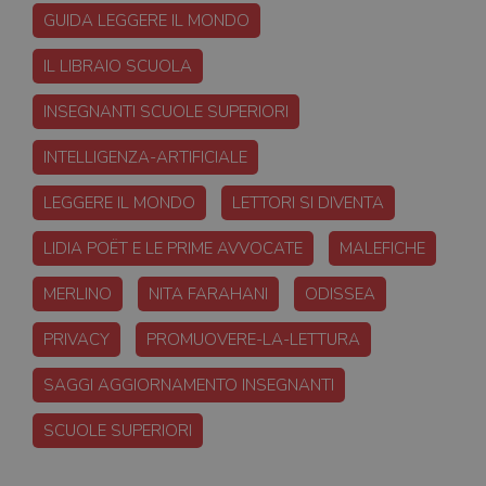
GUIDA LEGGERE IL MONDO
IL LIBRAIO SCUOLA
INSEGNANTI SCUOLE SUPERIORI
INTELLIGENZA-ARTIFICIALE
LEGGERE IL MONDO
LETTORI SI DIVENTA
LIDIA POËT E LE PRIME AVVOCATE
MALEFICHE
MERLINO
NITA FARAHANI
ODISSEA
PRIVACY
PROMUOVERE-LA-LETTURA
SAGGI AGGIORNAMENTO INSEGNANTI
SCUOLE SUPERIORI