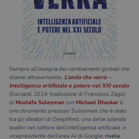
ten
distinguere gli
del
utenti unici
vis
assegnando un
dei
numero
inc
generato
casualmente
VISITOR_INFO1_LIVE
5 mesi 4
Que
Google LLC
come
settimane
imp
.youtube.com
identificativo
You
del client. È
ten
incluso in ogni
del
richiesta di
del
pagina in un
vid
sito e utilizzato
Yo
per calcolare i
inc
dati di
sit
Sempre all’insegna dei cambiamenti globali che
visitatori,
det
sessioni e
il 
stiamo attraversando,
L’onda che verrà –
campagne per i
sit
report di analisi
uti
Intelligenza artificiale e potere nel XXI secolo
dei siti. Per
nuo
impostazione
vec
(Garzanti, 2024; traduzione di Francesco Zago)
predefinita,
del
scade dopo 2
di 
di
Mustafa Suleyman
con
Michael Bhaskar
è
anni, sebbene
sia
uno strumento prezioso. Suleyman, che è stato
VISITOR_PRIVACY_METADATA
5 mesi 4
Que
YouTube
personalizzabile
settimane
imp
.youtube.com
dai proprietari
tra gli ideatori di DeepMind, una delle aziende
You
di siti Web.
mem
leader nel settore dell’intelligenza artificiale, e
sta
con
vicepresidente dell’area AI di Google,
rivela
coo