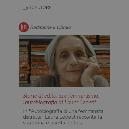
cons
D'AUTORE
cook
dell
il d
corr
Redazione Il Libraio
msToken
.tiktok.com
1
Ques
settimana
vien
3 giorni
util
scop
aute
e si
assi
che 
rim
regis
i lor
sian
qua
nav
attra
sito
inte
Storie di editoria e femminismo:
con 
servi
l'autobiografia di Laura Lepetit
In "Autobiografia di una femminista
distratta" Laura Lepetit racconta la
sua storia e quella della s…