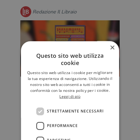
Redazione Il Libraio
×
Questo sito web utilizza
cookie
Questo sito web utilizza i cookie per migliorare
la tua esperienza di navigazione. Utilizzando il
nostro sito web acconsenti a tutti i cookie in
Come raccontare da una
conformità con la nostra policy per i cookie.
prospettiva femminista lo sport
Leggi di più
femminile
La visibilità raggiunta dallo sport
STRETTAMENTE NECESSARI
femminile negli ultimi anni ha
dimostrato che non è più possi…
PERFORMANCE
NARRATIVA