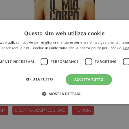
Questo sito web utilizza cookie
web utilizza i cookie per migliorare la tua esperienza di navigazione. Utilizza
 acconsenti a tutti i cookie in conformità con la nostra policy per i cookie.
Leg
MENTE NECESSARI
PERFORMANCE
TARGETING
 Pace ecco la prossima (difficile) sfida
RIFIUTA TUTTO
ACCETTA TUTTO
MOSTRA DETTAGLI
FEMEN
FEMMINISTA
FRANCIA
GIUNTI
IL-MIO-CO
LAM
LIBERTA-DESPRESSIONE
TUNISIA
Strettamente necessari
Performance
Targeting
Terze parti
ri consentono le funzionalità principali del sito web come l'accesso dell'utente e la gest