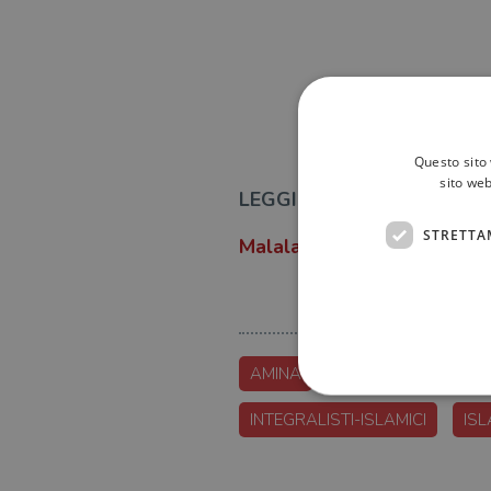
Questo sito 
sito web
LEGGI ANCHE:
STRETTA
Malala, dopo il Nobel per la
AMINA
AMINA-SBOUI
INTEGRALISTI-ISLAMICI
IS
I cookie strettamente necessa