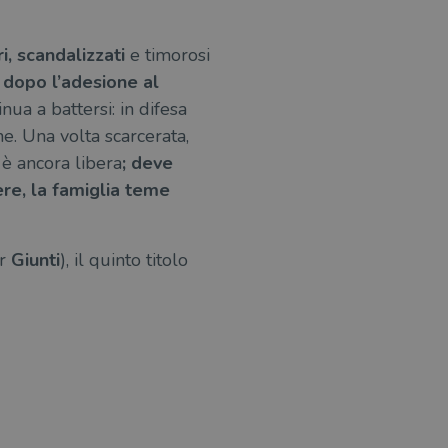
i, scandalizzati
e timorosi
, dopo l’adesione al
ua a battersi: in difesa
e. Una volta scarcerata,
 è ancora libera
; deve
ere, la famiglia teme
er
Giunti
), il quinto titolo