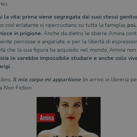
ici.
la vita: prima viene segregata dai suoi stessi genitor
 così eclatante si ripercuotano su tutta la famiglia;
poi
isce in prigione.
Anche da dietro le sbarre Amina contin
ente percosse e angariate, e per la libertà di espression
età che la sua figura ha acquisito nel mondo, Amina non
unisia le sarebbe impossibile studiare e anche solo viv
arigi
…
ibro,
Il mio corpo mi appartiene
(in arrivo in libreria p
a Non Fiction.