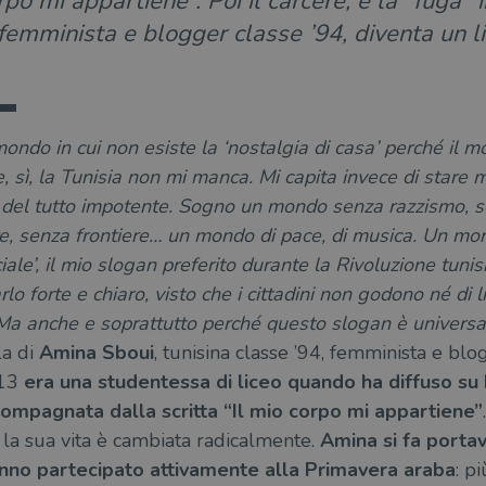
orpo mi appartiene”. Poi il carcere, e la “fuga” 
femminista e blogger classe ’94, diventa un l
ondo in cui non esiste la ‘nostalgia di casa’ perché il m
, sì, la Tunisia non mi manca. Mi capita invece di stare
 del tutto impotente. Sogno un mondo senza razzismo, 
, senza frontiere… un mondo di pace, di musica. Un mon
ociale’, il mio slogan preferito durante la Rivoluzione tuni
o forte e chiaro, visto che i cittadini non godono né di li
. Ma anche e soprattutto perché questo slogan è universa
la di
Amina Sboui
, tunisina classe ’94, femminista e blo
013
era una studentessa di liceo quando ha diffuso s
compagnata dalla scritta “Il mio corpo mi appartiene”
 la sua vita è cambiata radicalmente.
Amina si fa porta
anno partecipato attivamente alla Primavera araba
: p