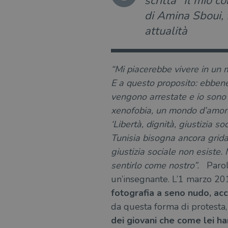
scritta “Il mio c
di Amina Sboui, 
attualità
“Mi piacerebbe vivere in un m
E a questo proposito: ebbene
vengono arrestate e io sono
xenofobia, un mondo d’amore
‘Libertà, dignità, giustizia s
Tunisia bisogna ancora gridarl
giustizia sociale non esiste
sentirlo come nostro”.
Paro
un’insegnante. L’1 marzo 2
fotografia a seno nudo, ac
da questa forma di protesta,
dei giovani che come lei h