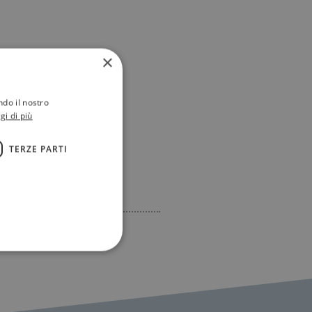
×
ndo il nostro
gi di più
TERZE PARTI
RPO-MI-APPARTIENE
ione dell'account. Il sito