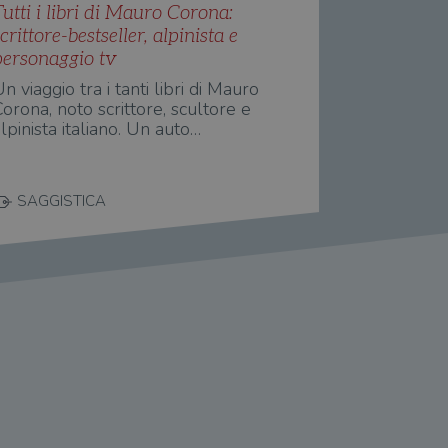
he rappresenta un
si e la distribuzione dei
utti i libri di Mauro Corona:
te usato da Google.
degli utenti, ma senza
segnando un numero
le è stimolante.
crittore-bestseller, alpinista e
ni richiesta di pagina in
personaggio tv
agne per i report di analisi
traccia delle
ia personalizzabile dai
n viaggio tra i tanti libri di Mauro
raccia delle preferenze
orona, noto scrittore, scultore e
siti; può anche determinare
lpinista italiano. Un auto…
a o la vecchia versione
zare lo stato del
nte.
SAGGISTICA