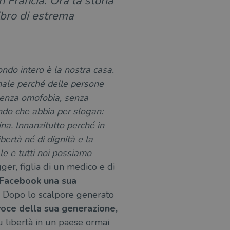
in Francia. Ora la storia
ibro di estrema
ondo intero è la nostra casa.
 male perché delle persone
senza omofobia, senza
do che abbia per slogan:
sina. Innanzitutto perché in
bertà né di dignità e la
le e tutti noi possiamo
gger, figlia di un medico e di
u Facebook una sua
. Dopo lo scalpore generato
voce della sua generazione,
iù libertà in un paese ormai