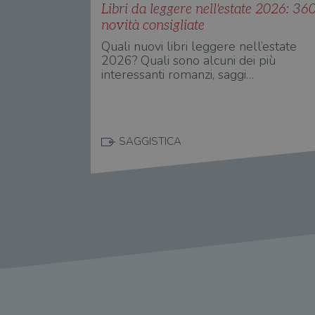
_ga
ttwid
.illibraio.it
Goog
Libri da leggere nell'estate 2026: 36
LLC
.illibr
novità consigliate
YSC
Quali nuovi libri leggere nell’estate
2026? Quali sono alcuni dei più
interessanti romanzi, saggi…
VISITOR_INFO1_LIVE
VISITOR_PRIVACY_METAD
SAGGISTICA