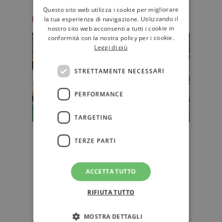
Questo sito web utilizza i cookie per migliorare
Redazione Il Libraio
la tua esperienza di navigazione. Utilizzando il
nostro sito web acconsenti a tutti i cookie in
conformità con la nostra policy per i cookie.
Leggi di più
STRETTAMENTE NECESSARI
PERFORMANCE
TARGETING
Ecco i 10 libri più venduti in Italia
TERZE PARTI
nei primi 11 mesi del 2022
Tra i 10 libri più venduti in Italia tra
ACCETTA TUTTO
gennaio e novembre 2022 ben due
romanzi dell’italiana Er…
RIFIUTA TUTTO
NARRATIVA
MOSTRA DETTAGLI