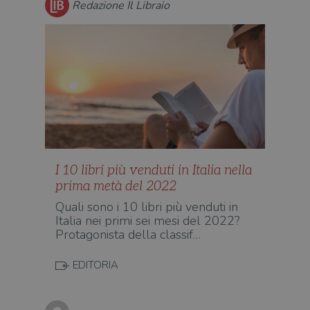
o rif
Redazione Il Libraio
cook
wordpress_sec_[hash]
.illibraio.it
Sessione
Usat
gesti
sess
uten
sul s
wordpress_logged_in_[hash]
.illibraio.it
Sessione
Usat
gesti
sess
uten
sul s
CookieScriptConsent
1 mese
Memo
CookieScript
stat
.illibraio.it
I 10 libri più venduti in Italia nella
cons
cook
prima metà del 2022
dell
il d
Quali sono i 10 libri più venduti in
corr
Italia nei primi sei mesi del 2022?
msToken
.tiktok.com
1
Ques
Protagonista della classif…
settimana
vien
3 giorni
util
scop
EDITORIA
aute
e si
assi
che 
rim