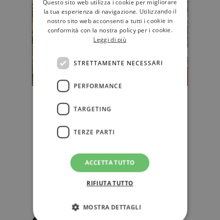
Questo sito web utilizza i cookie per migliorare
la tua esperienza di navigazione. Utilizzando il
nostro sito web acconsenti a tutti i cookie in
conformità con la nostra policy per i cookie.
Leggi di più
STRETTAMENTE NECESSARI
PERFORMANCE
"Un mondo altrove" di Barbara
TARGETING
Kingsolver, premiata autrice di
"Demon Copperhead"
TERZE PARTI
Dopo il Premio Pulitzer 2023 con
l'acclamato "Demon Copperhead",
Barbara Kingsolver torna con "Un
ACCETTA TUTTO
mo…
RIFIUTA TUTTO
D'AUTORE
MOSTRA DETTAGLI