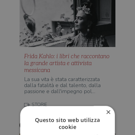
Frida Kahlo: i libri che raccontano
la grande artista e attivista
messicana
La sua vita è stata caratterizzata
dalla fatalità e dal talento, dalla
passione e dall'impegno pol…
STORIE
×
Questo sito web utilizza
Francesca Cingoli
cookie