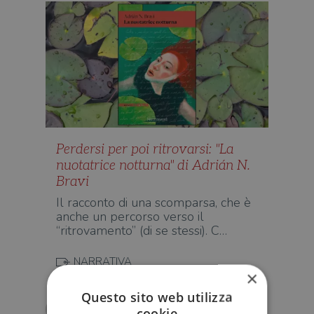
Perdersi per poi ritrovarsi: "La
nuotatrice notturna" di Adrián N.
Bravi
Il racconto di una scomparsa, che è
anche un percorso verso il
“ritrovamento” (di se stessi). C…
NARRATIVA
×
Questo sito web utilizza
Paulina Spiechowicz
cookie