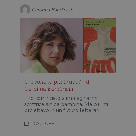
per 
o rif
Carolina Bandinelli
cook
wordpress_sec_[hash]
.illibraio.it
Sessione
Usat
gesti
sess
uten
sul s
wordpress_logged_in_[hash]
.illibraio.it
Sessione
Usat
gesti
sess
uten
sul s
CookieScriptConsent
1 mese
Memo
CookieScript
stat
.illibraio.it
cons
Chi sono le più brave? - di
cook
dell
Carolina Bandinelli
il d
corr
"Ho cominciato a immaginarmi
scrittrice sin da bambina. Ma più mi
msToken
.tiktok.com
1
Ques
settimana
vien
proiettavo in un futuro letterari…
3 giorni
util
scop
aute
D'AUTORE
e si
assi
che 