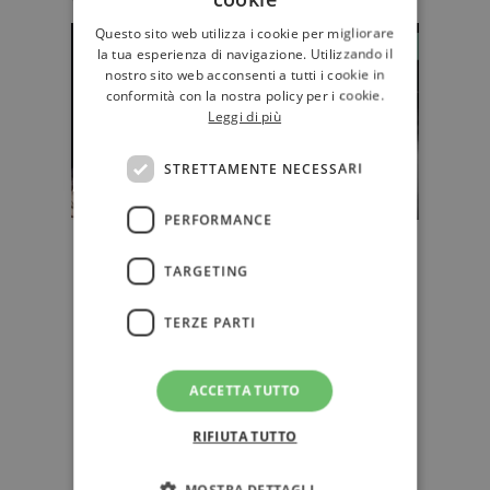
Questo sito web utilizza i cookie per migliorare
la tua esperienza di navigazione. Utilizzando il
nostro sito web acconsenti a tutti i cookie in
conformità con la nostra policy per i cookie.
Leggi di più
STRETTAMENTE NECESSARI
PERFORMANCE
"Vengo da un luogo che non esiste
TARGETING
più. La Polonia comunista..." - di
Paulina Spiechowicz
TERZE PARTI
"Vengo da un luogo che non esiste
più. La Polonia comunista… non
ricordo la Cracovia della mia in…
ACCETTA TUTTO
D'AUTORE
RIFIUTA TUTTO