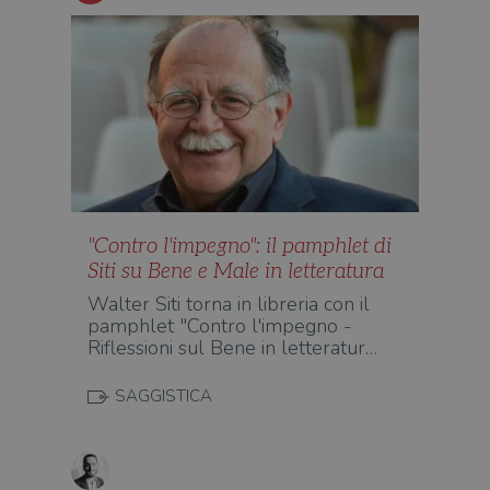
wordpress_test_cookie
Sessione
Wor
Automattic
imp
Inc.
ques
.illibraio.it
quan
alla
login
vien
util
verif
bro
è im
per 
o rif
cook
"Contro l'impegno": il pamphlet di
wordpress_sec_[hash]
.illibraio.it
Sessione
Usat
gesti
Siti su Bene e Male in letteratura
sess
uten
Walter Siti torna in libreria con il
sul s
pamphlet "Contro l'impegno -
wordpress_logged_in_[hash]
.illibraio.it
Sessione
Usat
Riflessioni sul Bene in letteratur…
gesti
sess
uten
SAGGISTICA
sul s
CookieScriptConsent
1 mese
Memo
CookieScript
stat
.illibraio.it
cons
cook