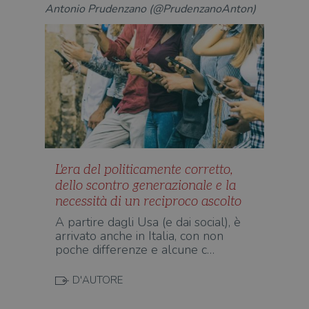
dell
Antonio Prudenzano (@PrudenzanoAnton)
il d
corr
msToken
.tiktok.com
1
Ques
settimana
vien
3 giorni
util
scop
aute
e si
assi
che 
rim
regis
i lor
sian
qua
L'era del politicamente corretto,
nav
attra
dello scontro generazionale e la
sito
inte
necessità di un reciproco ascolto
con 
servi
A partire dagli Usa (e dai social), è
arrivato anche in Italia, con non
poche differenze e alcune c…
D'AUTORE
Fornitore