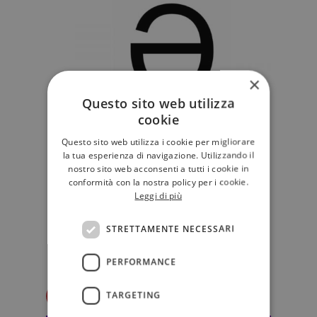
×
Questo sito web utilizza
cookie
Vera Gheno: "La lingua non deve
Questo sito web utilizza i cookie per migliorare
essere un museo". Sulla necessità
la tua esperienza di navigazione. Utilizzando il
di un linguaggio inclusivo
nostro sito web acconsenti a tutti i cookie in
conformità con la nostra policy per i cookie.
Ormai da anni si discute, sui social e
Leggi di più
sui media, a proposito di inclusività
della lingua e dell'us…
STRETTAMENTE NECESSARI
SAGGISTICA
PERFORMANCE
Redazione Il Libraio
TARGETING