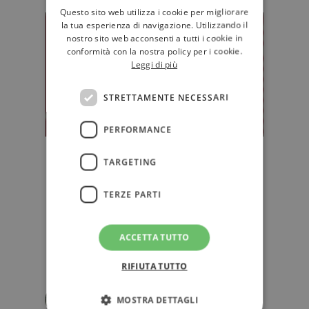
Questo sito web utilizza i cookie per migliorare
la tua esperienza di navigazione. Utilizzando il
nostro sito web acconsenti a tutti i cookie in
conformità con la nostra policy per i cookie.
Leggi di più
STRETTAMENTE NECESSARI
PERFORMANCE
"Fiori per Algernon": un libro da
TARGETING
cui è impossibile uscire
Riscoperto dalle nuove generazioni
TERZE PARTI
anche grazie a Tiktok, "Fiori per
Algernon" di Daniel Keyes (torn…
ACCETTA TUTTO
D'AUTORE
RIFIUTA TUTTO
Eva Luna Mascolino
MOSTRA DETTAGLI