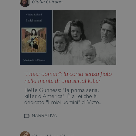
Giulia Ceirano
o rif
cook
wordpress_sec_[hash]
.illibraio.it
Sessione
Usat
gesti
sess
uten
sul s
wordpress_logged_in_[hash]
.illibraio.it
Sessione
Usat
gesti
sess
uten
sul s
CookieScriptConsent
1 mese
Memo
CookieScript
stat
.illibraio.it
"I miei uomini": la corsa senza fiato
cons
cook
nella mente di una serial killer
dell
il d
Belle Gunness: "la prima serial
corr
killer d'America". È a lei che è
msToken
.tiktok.com
1
Ques
dedicato "I miei uomini" di Victo…
settimana
vien
3 giorni
util
scop
NARRATIVA
aute
e si
assi
che 
rim