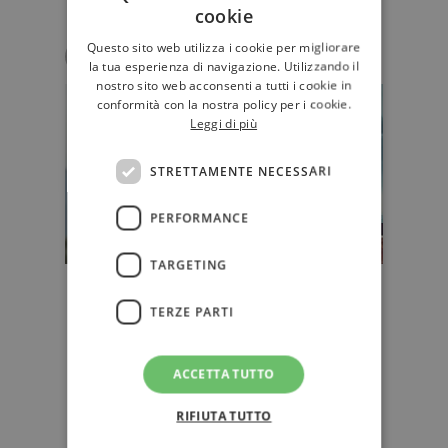
cookie
Questo sito web utilizza i cookie per migliorare
Micael Chimienti
la tua esperienza di navigazione. Utilizzando il
nostro sito web acconsenti a tutti i cookie in
conformità con la nostra policy per i cookie.
Leggi di più
STRETTAMENTE NECESSARI
PERFORMANCE
TARGETING
“La legge di Yellowstone” di Callan
TERZE PARTI
Wink: come si diventa uomini
nell'America più profonda
A suo modo, un romanzo "di
ACCETTA TUTTO
frontiera" e di "formazione al
maschile" (che nella seconda parte
RIFIUTA TUTTO
sfocia …