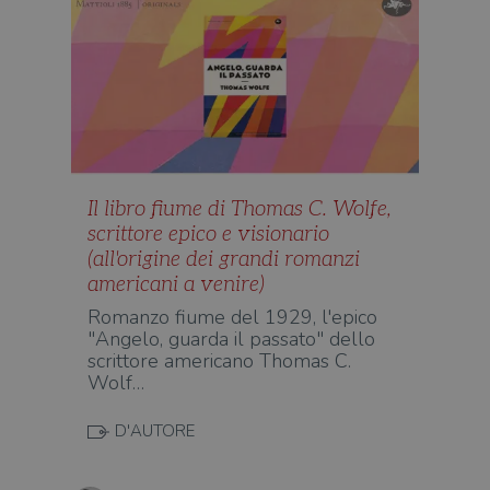
Il libro fiume di Thomas C. Wolfe,
scrittore epico e visionario
(all'origine dei grandi romanzi
americani a venire)
Romanzo fiume del 1929, l'epico
"Angelo, guarda il passato" dello
scrittore americano Thomas C.
Wolf…
D'AUTORE