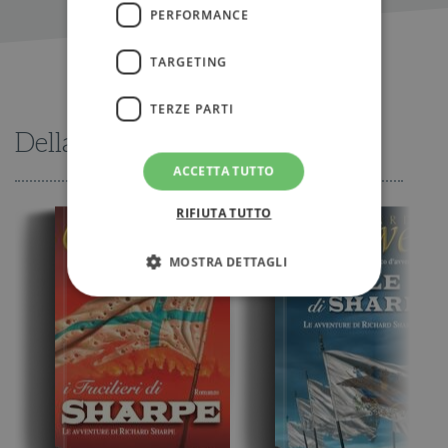
PERFORMANCE
TARGETING
TERZE PARTI
Della stessa serie
ACCETTA TUTTO
RIFIUTA TUTTO
MOSTRA DETTAGLI
Strettamente necessari
Performance
Targeting
Terze parti
I cookie strettamente necessari consentono le
funzionalità principali del sito web come
l'accesso dell'utente e la gestione dell'account. Il