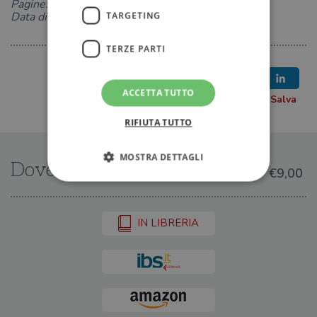
Pagine: 336
Data di uscita: 25-06-2020
TARGETING
TERZE PARTI
ACCETTA TUTTO
RIFIUTA TUTTO
MOSTRA DETTAGLI
Dove trovarlo
€9,00
Strettamente necessari
Performance
IN LIBRERIA
Targeting
Terze parti
I cookie strettamente necessari consentono le
funzionalità principali del sito web come
l'accesso dell'utente e la gestione dell'account. Il
sito web non può essere utilizzato
correttamente senza i cookie strettamente
necessari.