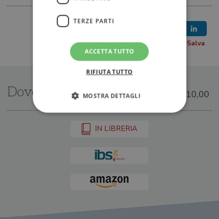
TERZE PARTI
ACCETTA TUTTO
RIFIUTA TUTTO
Dove trovarlo
€10,00
MOSTRA DETTAGLI
IN LIBRERIA
Strettamente necessari
Performance
Targeting
Terze parti
I cookie strettamente necessari consentono le
funzionalità principali del sito web come
l'accesso dell'utente e la gestione dell'account. Il
sito web non può essere utilizzato
correttamente senza i cookie strettamente
necessari.
Fornitore
/